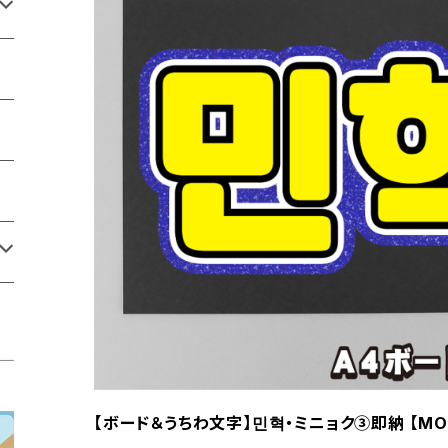
【ボード＆うちわ文字】민혁・ミニョク③即納 【MON