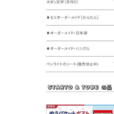
ATEEZ
ASTRO
ネオン文字（手作り）
BUDDiiS
ATEEZ
ファンサ
♦セミオーダーメイド［かんたん］
DXTEEN
BLANK2Y
CRAVITY
♦オーダーメイド・日本語
ENHYPEN
BOYNEXTDOOR
ENHYPEN
♦オーダーメイド・ハングル
EXO
BUDDiiS
EXO
ペンライトのシート(販売休止中)
EBiDAN
CRAVITY
JO1
BUDDiiS
iKON
ENHYPEN
Stray Kids
INI
INI
EXO
JO1