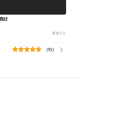
向け
通報する
(10)