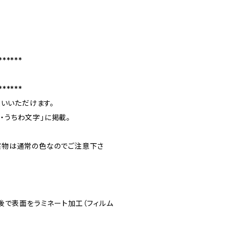
******
******
使いいただけます。
納・うちわ文字」に掲載。
実物は通常の色なのでご注意下さ
後で表面をラミネート加工（フィルム