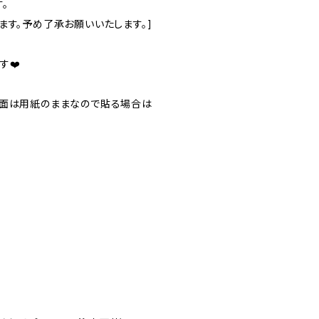
。
ます。予め了承お願いいたします。]
す❤️
裏面は用紙のままなので貼る場合は