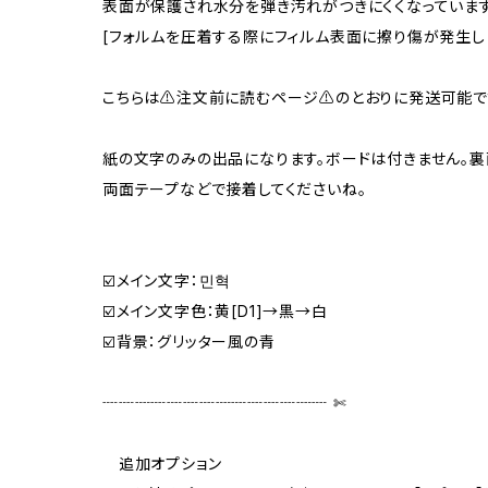
表面が保護され水分を弾き汚れがつきにくくなっています
[フォルムを圧着する際にフィルム表面に擦り傷が発生し
こちらは⚠️注文前に読むページ⚠️のとおりに発送可能で
紙の文字のみの出品になります。ボードは付きません。
両面テープなどで接着してくださいね。
☑️メイン文字：민혁
☑️メイン文字色：黄[D1]→黒→白
☑️背景：グリッター風の青
┈┈┈┈┈┈┈┈┈┈┈┈┈┈ ✄‬‬
追加オプション