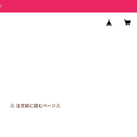
！
⚠️ 注文前に読むページ⚠️