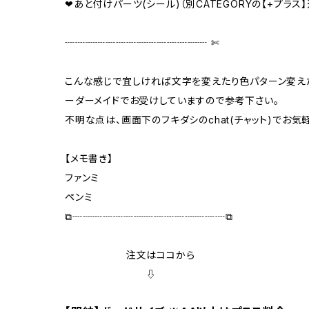
❤あと付けパーツ(シール)（別CATEGORYの【+プラス
┈┈┈┈┈┈┈┈┈┈┈┈┈┈ ✄‬‬
こんな感じで宜しければ文字を変えたり色パターン変えた
ーダーメイドでお受けしていますので参考下さい。
不明な点は、画面下のフキダシのchat(チャット)でお
【メモ書き】
ファンミ
ペンミ
⧉┈┈┈┈┈┈┈┈┈┈┈┈┈┈┈⧉
注文はココから
⇩