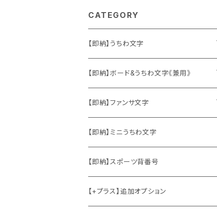
CATEGORY
【即納】うちわ文字
ソロ・歌手&タレント
【即納】ボード&うちわ文字《兼用》
韓国ソロ・歌手&タレント
ソロ・歌手&タレント
【即納】ファンサ文字
東方神起
韓国ソロ・歌手&タレント
日本語&英語
【即納】ミニうちわ文字
竜宮城
東方神起
ハングル
【即納】スポーツ背番号
2PM
2PM
中国語
【+プラス】追加オプション