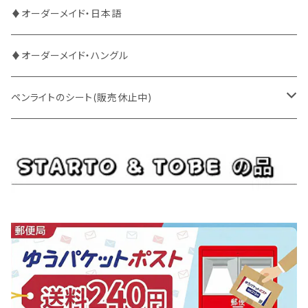
DXTEEN
BLANK2Y
CRAVITY
♦オーダーメイド・日本語
ENHYPEN
BOYNEXTDOOR
ENHYPEN
♦オーダーメイド・ハングル
EXO
BUDDiiS
EXO
ペンライトのシート(販売休止中)
EBiDAN
CRAVITY
JO1
BUDDiiS
iKON
ENHYPEN
Stray Kids
INI
INI
EXO
JO1
JO1
Golden Child
NOA
NCT
GOT7