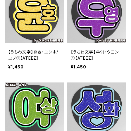
【うちわ文字】윤호・ユンホ/
【うちわ文字】우영・ウヨン
ユノ①【ATEEZ】
①【ATEEZ】
¥1,450
¥1,450