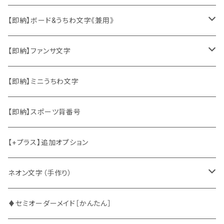
ソロ・歌手&タレント
【即納】ボード&うちわ文字《兼用》
韓国ソロ・歌手&タレント
ソロ・歌手&タレント
【即納】ファンサ文字
東方神起
韓国ソロ・歌手&タレント
日本語&英語
【即納】ミニうちわ文字
竜宮城
東方神起
ハングル
【即納】スポーツ背番号
2PM
2PM
中国語
【+プラス】追加オプション
ATEEZ
ASTRO
ネオン文字（手作り）
BUDDiiS
ATEEZ
ファンサ
♦セミオーダーメイド［かんたん］