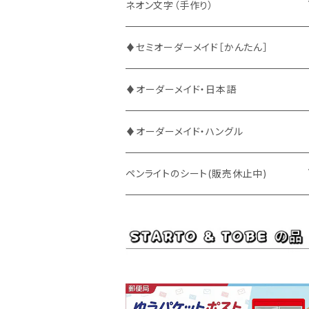
ATEEZ
ASTRO
ネオン文字（手作り）
BUDDiiS
ATEEZ
ファンサ
♦セミオーダーメイド［かんたん］
DXTEEN
BLANK2Y
CRAVITY
♦オーダーメイド・日本語
ENHYPEN
BOYNEXTDOOR
ENHYPEN
♦オーダーメイド・ハングル
EXO
BUDDiiS
EXO
ペンライトのシート(販売休止中)
EBiDAN
CRAVITY
JO1
BUDDiiS
iKON
ENHYPEN
Stray Kids
INI
INI
EXO
JO1