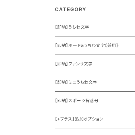
CATEGORY
【即納】うちわ文字
ソロ・歌手&タレント
【即納】ボード&うちわ文字《兼用》
韓国ソロ・歌手&タレント
ソロ・歌手&タレント
【即納】ファンサ文字
東方神起
韓国ソロ・歌手&タレント
日本語&英語
【即納】ミニうちわ文字
竜宮城
東方神起
ハングル
【即納】スポーツ背番号
2PM
2PM
中国語
【+プラス】追加オプション