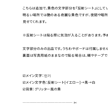
こちらは追加で、黄色の文字部分を『反射シート』にしてい
明るい場所では艶のある奇麗な黄色ですが、夜間や暗所
見せてくれます。
※反射シートは貼る際に気泡が入ることがあります。予
文字部分のみの出品です。うちわやボードは付属しません
裏面は写真用紙のままなので貼る場合は、糊やテープで
☑️メイン文字：민기
☑️メイン文字色：反射シート[イエロー]→黒→白
☑️背景：グリッター風の黄
┈┈┈┈┈┈┈┈┈┈┈┈┈┈ ✄‬