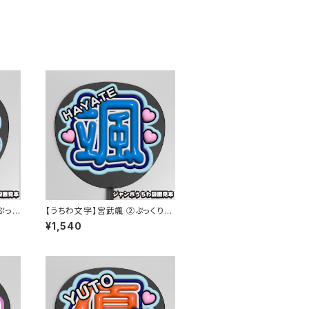
ぷっく
【うちわ文字】宮武颯 ②ぷっくり
【WILD BLUE】
¥1,540