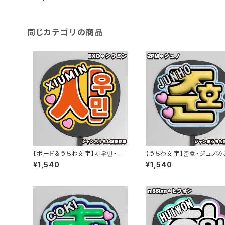
同じカテゴリの商品
【ボード＆うちわ文字】시우민・シ
【うちわ文字】준호・ジュノ②
ウミン① 即納 【EXO】
り 【2PM】
¥1,540
¥1,540