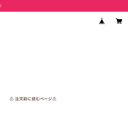
！
⚠️ 注文前に読むページ⚠️