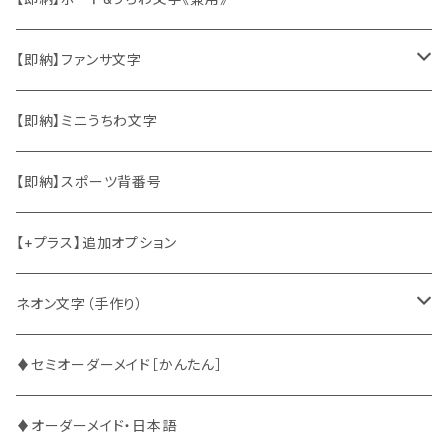
韓国ソロ・歌手&タレント
ソロ・歌手&タレント
【即納】ファンサ文字
東方神起
韓国ソロ・歌手&タレント
日本語&英語
【即納】ミニうちわ文字
竜宮城
東方神起
ハングル
【即納】スポーツ背番号
2PM
2PM
中国語
【+プラス】追加オプション
ATEEZ
ASTRO
ネオン文字（手作り）
BUDDiiS
ATEEZ
ファンサ
♦セミオーダーメイド［かんたん］
DXTEEN
BLANK2Y
CRAVITY
♦オーダーメイド・日本語