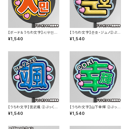
【ボード＆うちわ文字】시우민・
【うちわ文字】준호・ジュノ②ぷっ
シウミン① 即納 【EXO】
くり 【2PM】
¥1,540
¥1,540
【うちわ文字】宮武颯 ②ぷっくり
【うちわ文字】山下幸輝 ②ぷっく
【WILD BLUE】
り【WILD BLUE】
¥1,540
¥1,540