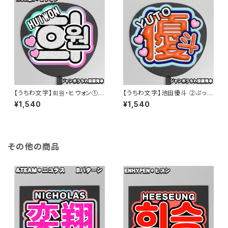
【うちわ文字】희원・ヒウォン①
【うちわ文字】池田優斗 ②ぷっく
即納 【n.SSign】
り【WILD BLUE】
¥1,540
¥1,540
その他の商品