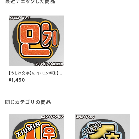
最近チェックした商品
【うちわ文字】민기・ミンギ①【A
TEEZ】
¥1,450
同じカテゴリの商品