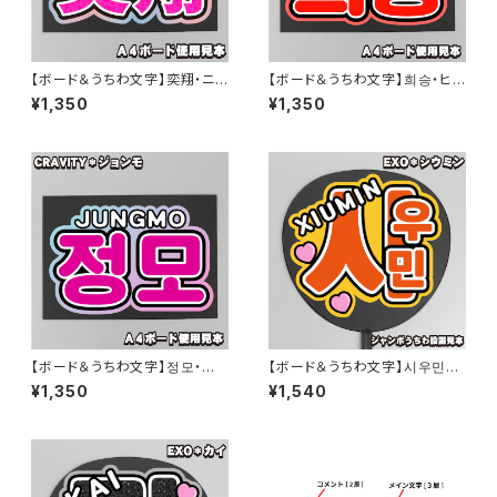
【ボード＆うちわ文字】奕翔・ニコ
【ボード＆うちわ文字】희승・ヒス
ラス니콜라스① 即納 【&TEA
ン② 即納 【ENHYPEN】
¥1,350
¥1,350
M】
【ボード＆うちわ文字】정모・ジョ
【ボード＆うちわ文字】시우민・
ンモ③ 即納 【CRAVITY】
シウミン① 即納 【EXO】
¥1,350
¥1,540