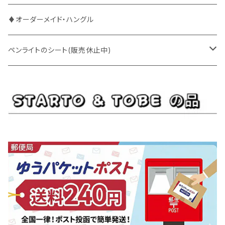
ENHYPEN
BOYNEXTDOOR
ENHYPEN
♦オーダーメイド・ハングル
EXO
BUDDiiS
EXO
ペンライトのシート(販売休止中)
EBiDAN
CRAVITY
JO1
BUDDiiS
iKON
ENHYPEN
Stray Kids
INI
INI
EXO
JO1
JO1
Golden Child
NOA
NCT
GOT7