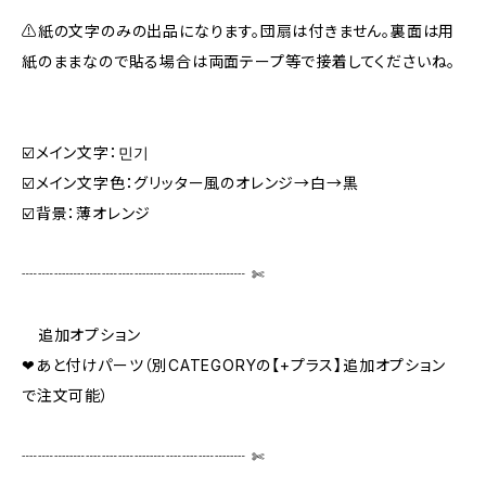
⚠️紙の文字のみの出品になります。団扇は付きません。裏面は用
紙のままなので貼る場合は両面テープ等で接着してくださいね。
☑️メイン文字：민기
☑️メイン文字色：グリッター風のオレンジ→白→黒
☑️背景：薄オレンジ
┈┈┈┈┈┈┈┈┈┈┈┈┈┈ ✄‬‬
追加オプション
❤あと付けパーツ（別CATEGORYの【+プラス】追加オプション
で注文可能）
┈┈┈┈┈┈┈┈┈┈┈┈┈┈ ✄‬‬