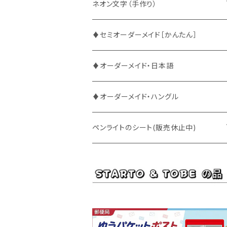
ATEEZ
ASTRO
ネオン文字（手作り）
BUDDiiS
ATEEZ
ファンサ
♦セミオーダーメイド［かんたん］
DXTEEN
BLANK2Y
CRAVITY
♦オーダーメイド・日本語
ENHYPEN
BOYNEXTDOOR
ENHYPEN
♦オーダーメイド・ハングル
EXO
BUDDiiS
EXO
ペンライトのシート(販売休止中)
EBiDAN
CRAVITY
JO1
BUDDiiS
iKON
ENHYPEN
Stray Kids
INI
INI
EXO
JO1