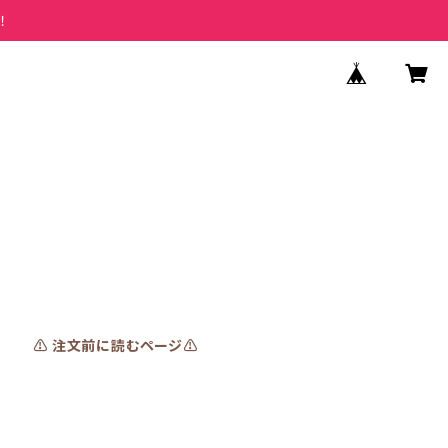
！
⚠️ 注文前に読むページ⚠️