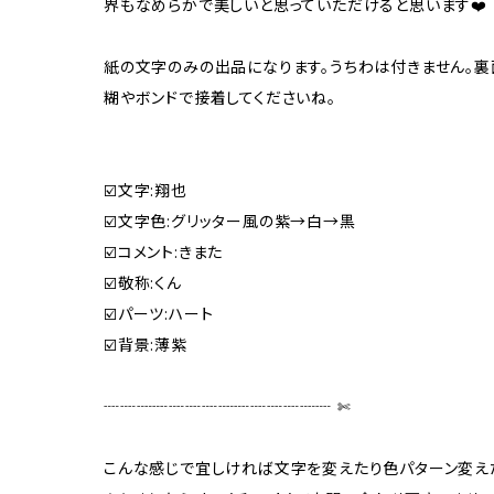
界もなめらかで美しいと思っていただけると思います❤️
紙の文字のみの出品になります。うちわは付きません。
糊やボンドで接着してくださいね。
☑️文字:翔也
☑️文字色:グリッター風の紫→白→黒
☑️コメント:きまた
☑️敬称:くん
☑️パーツ:ハート
☑️背景:薄紫
┈┈┈┈┈┈┈┈┈┈┈┈┈┈ ✄‬
こんな感じで宜しければ文字を変えたり色パターン変え