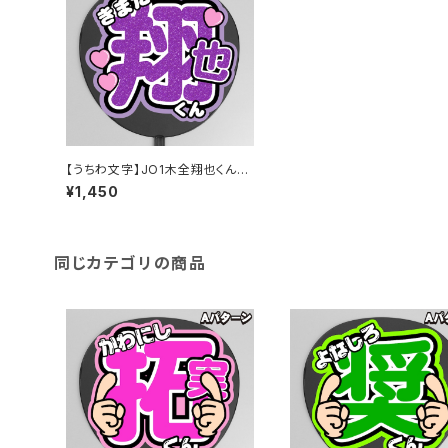
【うちわ文字】JO1木全翔也くん①
即納 【JO1】
¥1,450
同じカテゴリの商品