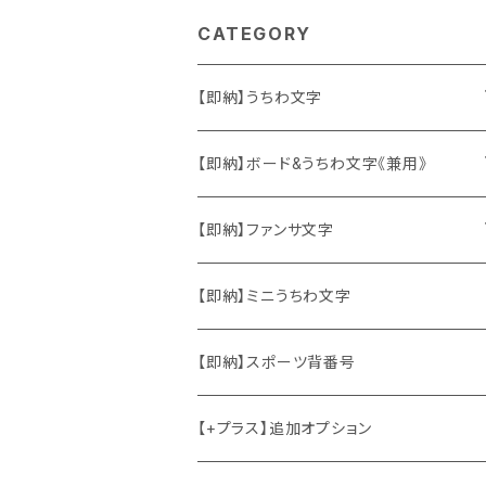
CATEGORY
【即納】うちわ文字
ソロ・歌手&タレント
【即納】ボード&うちわ文字《兼用》
韓国ソロ・歌手&タレント
ソロ・歌手&タレント
【即納】ファンサ文字
東方神起
韓国ソロ・歌手&タレント
日本語&英語
【即納】ミニうちわ文字
竜宮城
東方神起
ハングル
【即納】スポーツ背番号
2PM
2PM
中国語
【+プラス】追加オプション