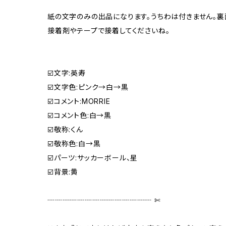
紙の文字のみの出品になります。うちわは付きません。
接着剤やテープで接着してくださいね。
☑️文字:英寿
☑️文字色:ピンク→白→黒
☑️コメント:MORRIE
☑️コメント色:白→黒
☑️敬称:くん
☑️敬称色:白→黒
☑️パーツ:サッカーボール、星
☑️背景:黄
┈┈┈┈┈┈┈┈┈┈┈┈┈┈ ✄‬