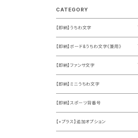
CATEGORY
【即納】うちわ文字
ソロ・歌手&タレント
【即納】ボード&うちわ文字《兼用》
韓国ソロ・歌手&タレント
ソロ・歌手&タレント
【即納】ファンサ文字
東方神起
韓国ソロ・歌手&タレント
日本語&英語
【即納】ミニうちわ文字
竜宮城
東方神起
ハングル
【即納】スポーツ背番号
2PM
2PM
中国語
【+プラス】追加オプション