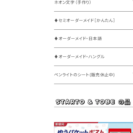
ATEEZ
ASTRO
ネオン文字（手作り）
BUDDiiS
ATEEZ
ファンサ
♦セミオーダーメイド［かんたん］
DXTEEN
BLANK2Y
CRAVITY
♦オーダーメイド・日本語
ENHYPEN
BOYNEXTDOOR
ENHYPEN
♦オーダーメイド・ハングル
EXO
BUDDiiS
EXO
ペンライトのシート(販売休止中)
EBiDAN
CRAVITY
JO1
BUDDiiS
iKON
ENHYPEN
Stray Kids
INI
INI
EXO
JO1