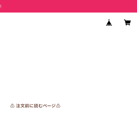
！
⚠️ 注文前に読むページ⚠️