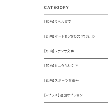
CATEGORY
【即納】うちわ文字
ソロ・歌手&タレント
【即納】ボード&うちわ文字《兼用》
韓国ソロ・歌手&タレント
ソロ・歌手&タレント
【即納】ファンサ文字
東方神起
韓国ソロ・歌手&タレント
日本語&英語
【即納】ミニうちわ文字
竜宮城
東方神起
ハングル
【即納】スポーツ背番号
2PM
2PM
中国語
【+プラス】追加オプション