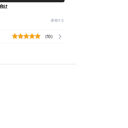
向け
通報する
(10)