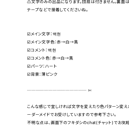
⚠️文字のみの出品になります。団扇は付きません。裏面
テープなどで接着してくださいね。
☑️メイン文字：백현
☑️メイン文字色：赤→白→黒
☑️コメント：백현
☑️コメント色：赤→白→黒
☑️パーツ：ハート
☑️背景：薄ピンク
┈┈┈┈┈┈┈┈┈┈┈┈┈┈ ✄‬
こんな感じで宜しければ文字を変えたり色パターン変えた
ーダーメイドでお受けしていますので参考下さい。
不明な点は、画面下のフキダシのchat(チャット)でお