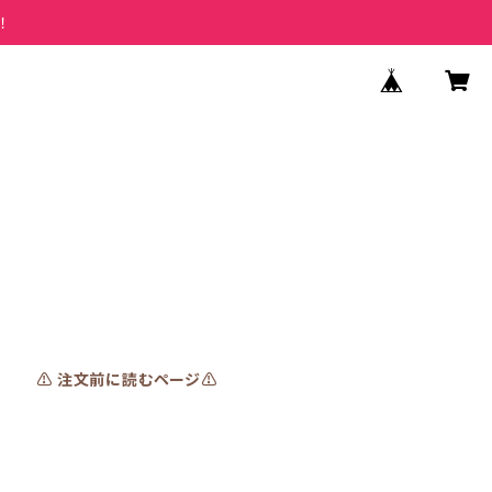
！
⚠️ 注文前に読むページ⚠️