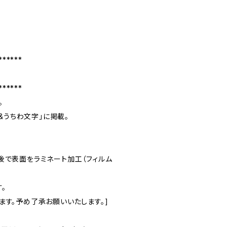
******
******
。
ド&うちわ文字」に掲載。
後で表面をラミネート加工（フィルム
。
ます。予め了承お願いいたします。]