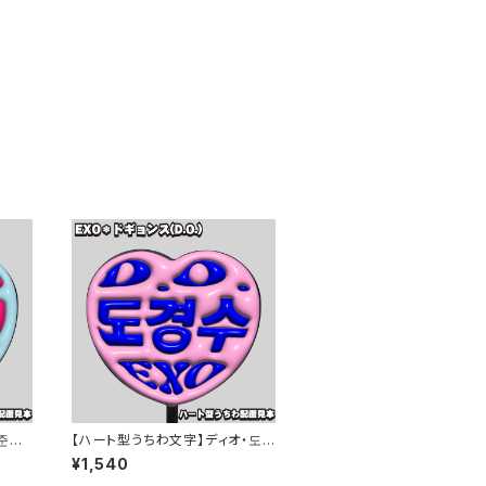
준면
【ハート型うちわ文字】ディオ・도
り即
경수ドギョンス①D.O. ぷっくり即
¥1,540
納 【EXO】