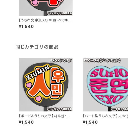
【うちわ文字】EXO 백현・ベッキョ
ン③ベクヒョン 即納 【EXO】
¥1,540
同じカテゴリの商品
【ボード＆うちわ文字】시우민・シ
【ハート型うちわ文字】スホ・
ウミン① 即納 【EXO】
ジュンミョン①SUHO ぷっく
¥1,540
¥1,540
納 【EXO】