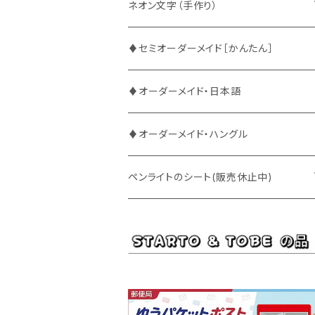
ATEEZ
ASTRO
ネオン文字（手作り）
BUDDiiS
ATEEZ
ファンサ
♦セミオーダーメイド［かんたん］
DXTEEN
BLANK2Y
CRAVITY
♦オーダーメイド・日本語
ENHYPEN
BOYNEXTDOOR
ENHYPEN
♦オーダーメイド・ハングル
EXO
BUDDiiS
EXO
ペンライトのシート(販売休止中)
EBiDAN
CRAVITY
JO1
BUDDiiS
iKON
ENHYPEN
Stray Kids
INI
INI
EXO
JO1