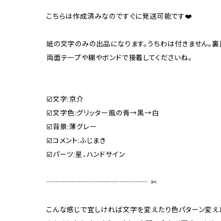
こちらは作成済みなのですぐに発送可能です❤️
紙の文字のみの出品になります。うちわは付きません。
両面テープや糊やボンドで接着してくださいね。
☑️文字:京介
☑️文字色:グリッター風の青→黒→白
☑️背景:薄グレー
☑️コメント:ふじまき
☑️パーツ:星、ハンドサイン
┈┈┈┈┈┈┈┈┈┈┈┈┈┈ ✄‬
こんな感じで宜しければ文字を変えたり色パターン変え