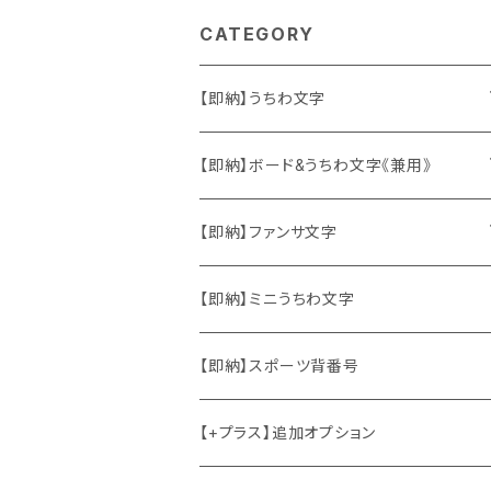
CATEGORY
【即納】うちわ文字
ソロ・歌手&タレント
【即納】ボード&うちわ文字《兼用》
韓国ソロ・歌手&タレント
ソロ・歌手&タレント
【即納】ファンサ文字
東方神起
韓国ソロ・歌手&タレント
日本語&英語
【即納】ミニうちわ文字
竜宮城
東方神起
ハングル
【即納】スポーツ背番号
2PM
2PM
中国語
【+プラス】追加オプション