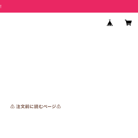
！
⚠️ 注文前に読むページ⚠️