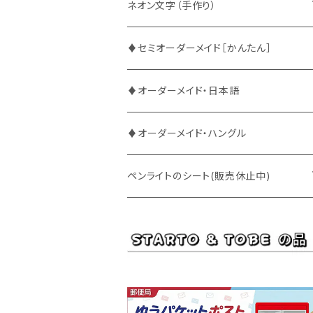
ATEEZ
ASTRO
ネオン文字（手作り）
BUDDiiS
ATEEZ
ファンサ
♦セミオーダーメイド［かんたん］
DXTEEN
BLANK2Y
CRAVITY
♦オーダーメイド・日本語
ENHYPEN
BOYNEXTDOOR
ENHYPEN
♦オーダーメイド・ハングル
EXO
BUDDiiS
EXO
ペンライトのシート(販売休止中)
EBiDAN
CRAVITY
JO1
BUDDiiS
iKON
ENHYPEN
Stray Kids
INI
INI
EXO
JO1