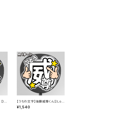
【IN
【うちわ文字】後藤威尊くん②Log
in to us ! 即納【INI】
¥1,540