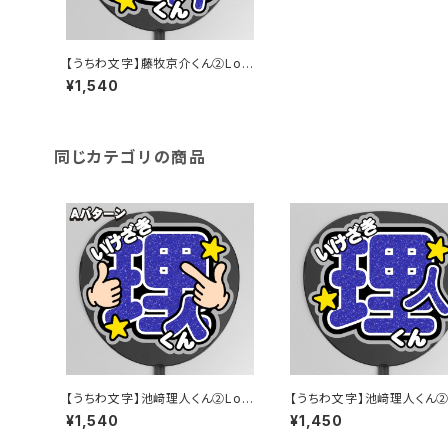
【うちわ文字】藤牧京介くん②Log
in to us ! 【INI】
¥1,540
同じカテゴリの商品
【うちわ文字】池﨑理人くん②Log
【うちわ文字】池﨑理人くん② 
in to us ! 【INI】
I】
¥1,540
¥1,450