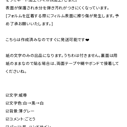
表面が保護され水分を弾き汚れがつきにくくなっています。
[フォルムを圧着する際にフィルム表面に擦り傷が発生します。予
め了承お願いいたします。]
こちらは作成済みなのですぐに発送可能です❤️
紙の文字のみの出品になります。うちわは付きません。裏面は用
紙のままなので貼る場合は、両面テープや糊やボンドで接着して
くださいね。
☑️文字:威尊
☑️文字色:白→黒→白
☑️背景:薄グレー
☑️コメント:ごとう
☑️パーツ:星、ハンドサイン