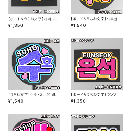
【ボード＆うちわ文字】제이크・
【ボード＆うちわ文字】시우민・
ジェイク② 即納 【ENHYPEN】
シウミン① 即納 【EXO】
¥1,350
¥1,540
【うちわ文字】수호・スホ① 即納
【ボード＆うちわ文字】ウンソク・
【EXO】
은석① 即納 【RIIZE】
¥1,540
¥1,350