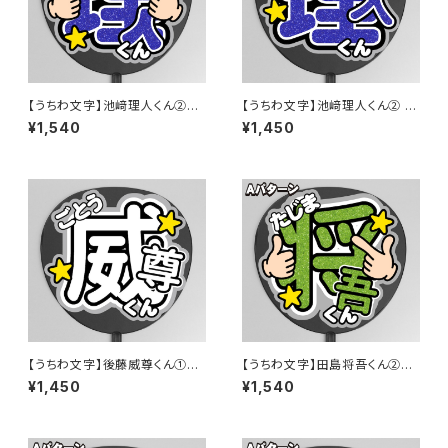
【うちわ文字】池﨑理人くん②Lo
【うちわ文字】池﨑理人くん② 【I
g in to us ! 【INI】
NI】
¥1,540
¥1,450
【うちわ文字】後藤威尊くん①即
【うちわ文字】田島将吾くん②Lo
納 【INI】
g in to us ! 【INI】
¥1,450
¥1,540