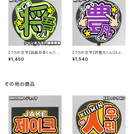
【うちわ文字】田島将吾くん① 即
【うちわ文字】許豊凡くん②Log
納【INI】
in to us ! 【INI】
¥1,450
¥1,540
その他の商品