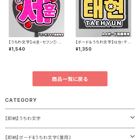
【うちわ文字】세훈・セフン① SE
【ボード＆うちわ文字】태현・テヒ
HUN 【EXO】
ョン② 即納 【TOMORROW X
¥1,540
¥1,350
TOGETHER】
商品一覧に戻る
CATEGORY
【即納】うちわ文字
ソロ・歌手&タレント
【即納】ボード&うちわ文字《兼用》