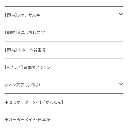
韓国ソロ・歌手&タレント
ソロ・歌手&タレント
【即納】ファンサ文字
東方神起
韓国ソロ・歌手&タレント
日本語&英語
【即納】ミニうちわ文字
竜宮城
東方神起
ハングル
【即納】スポーツ背番号
2PM
2PM
中国語
【+プラス】追加オプション
ATEEZ
ASTRO
ネオン文字（手作り）
BUDDiiS
ATEEZ
ファンサ
♦セミオーダーメイド［かんたん］
DXTEEN
BLANK2Y
CRAVITY
♦オーダーメイド・日本語