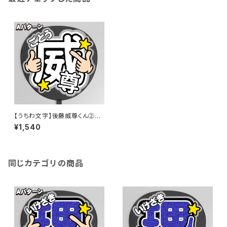
【うちわ文字】後藤威尊くん②Lo
g in to us ! 即納【INI】
¥1,540
同じカテゴリの商品