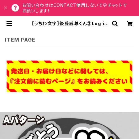
お問い合わせはCONTACT使用しないで💬チャットで
お願いします！
【うちわ文字】後藤威尊くん②Log in
to us ! 即納【INI】 | うちわもじドッ
トコム
ITEM PAGE