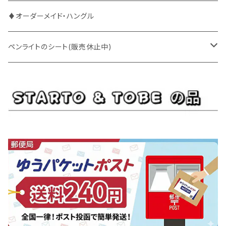
ENHYPEN
BOYNEXTDOOR
ENHYPEN
♦オーダーメイド・ハングル
EXO
BUDDiiS
EXO
ペンライトのシート(販売休止中)
EBiDAN
CRAVITY
JO1
BUDDiiS
iKON
ENHYPEN
Stray Kids
INI
INI
EXO
JO1
JO1
Golden Child
NOA
NCT
GOT7