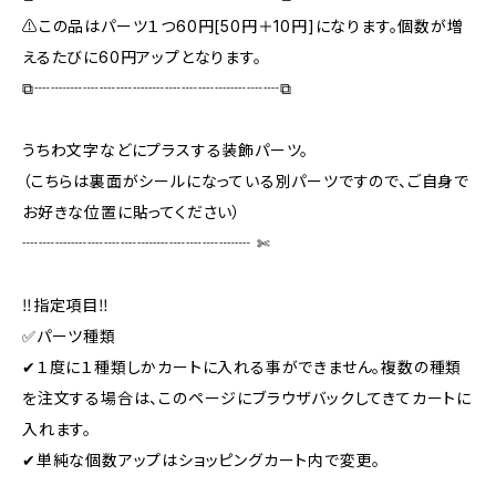
⚠️この品はパーツ１つ60円[50円＋10円]になります。個数が増
えるたびに60円アップとなります。
⧉┈┈┈┈┈┈┈┈┈┈┈┈┈┈┈⧉
うちわ文字などにプラスする装飾パーツ。
（こちらは裏面がシールになっている別パーツですので、ご自身で
お好きな位置に貼ってください）
┈┈┈┈┈┈┈┈┈┈┈┈┈┈ ✄‬
‼️指定項目‼️
✅パーツ種類
✔１度に１種類しかカートに入れる事ができません。複数の種類
を注文する場合は、このページにブラウザバックしてきてカートに
入れます。
✔単純な個数アップはショッピングカート内で変更。