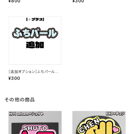
¥800
¥300
うちわ文字】
［追加オプション］ふちパール追
加【プリントうちわ文字】
¥300
その他の商品