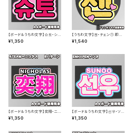
【ボード＆うちわ文字】슈토・シュ
【うちわ文字】첸・チェン① 即納
ウト③SHUTO 即納 【Hi-Fi un
【EXO】
¥1,350
¥1,540
icorn】
【ボード＆うちわ文字】奕翔・ニコ
【ボード＆うちわ文字】선우・ソヌ
ラス니콜라스① 即納 【&TEA
② 即納 【ENHYPEN】
¥1,350
¥1,350
M】