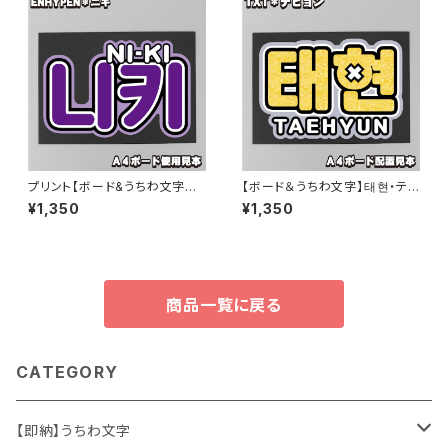
プリント【ボード&うちわ文字字】
【ボード＆うちわ文字】태현・テヒ
니키・ニキ②西村力 即納 【ENH
ョン② 即納 【TOMORROW X
¥1,350
¥1,350
YPEN】
TOGETHER】
商品一覧に戻る
CATEGORY
【即納】うちわ文字