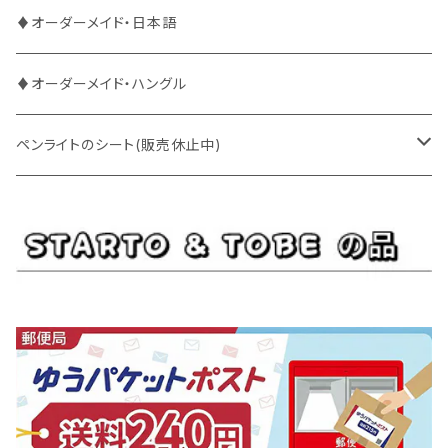
DXTEEN
BLANK2Y
CRAVITY
♦オーダーメイド・日本語
ENHYPEN
BOYNEXTDOOR
ENHYPEN
♦オーダーメイド・ハングル
EXO
BUDDiiS
EXO
ペンライトのシート(販売休止中)
EBiDAN
CRAVITY
JO1
BUDDiiS
iKON
ENHYPEN
Stray Kids
INI
INI
EXO
JO1
JO1
Golden Child
NOA