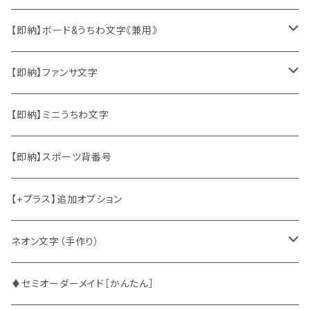
ソロ・歌手&タレント
【即納】ボード&うちわ文字《兼用》
韓国ソロ・歌手&タレント
ソロ・歌手&タレント
【即納】ファンサ文字
東方神起
韓国ソロ・歌手&タレント
日本語&英語
【即納】ミニうちわ文字
竜宮城
東方神起
ハングル
【即納】スポーツ背番号
2PM
2PM
中国語
【+プラス】追加オプション
ATEEZ
ASTRO
ネオン文字（手作り）
BUDDiiS
ATEEZ
ファンサ
♦セミオーダーメイド［かんたん］