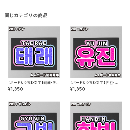
同じカテゴリの商品
【ボード＆うちわ文字】태래・テレ
【ボード＆うちわ文字】유진・ユ
① 即納 ZB1【ZEROBASEON
ジン① 即納 ZB1【ZEROBASE
¥1,350
¥1,350
E】
ONE】