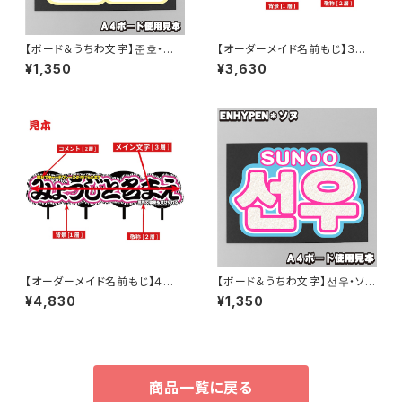
【ボード＆うちわ文字】준호・ジュ
【オーダーメイド名前もじ】３連
ノ③ 即納 【2PM】
結【プリントうちわ文字】
¥1,350
¥3,630
【オーダーメイド名前もじ】４連
【ボード＆うちわ文字】선우・ソヌ
結【プリントうちわ文字】
② 即納 【ENHYPEN】
¥4,830
¥1,350
商品一覧に戻る