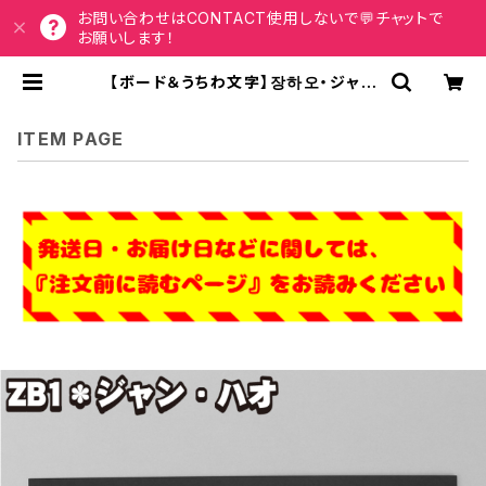
お問い合わせはCONTACT使用しないで💬チャットで
お願いします！
【ボード＆うちわ文字】장하오・ジャン
ハオ① 即納 ZB1【ZEROBASEON
E】 | うちわもじドットコム
ITEM PAGE