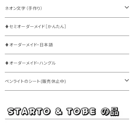
ATEEZ
ASTRO
ネオン文字（手作り）
BUDDiiS
ATEEZ
ファンサ
♦セミオーダーメイド［かんたん］
DXTEEN
BLANK2Y
CRAVITY
♦オーダーメイド・日本語
ENHYPEN
BOYNEXTDOOR
ENHYPEN
♦オーダーメイド・ハングル
EXO
BUDDiiS
EXO
ペンライトのシート(販売休止中)
EBiDAN
CRAVITY
JO1
BUDDiiS
iKON
ENHYPEN
Stray Kids
INI