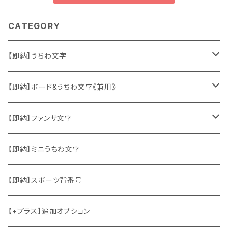
CATEGORY
【即納】うちわ文字
ソロ・歌手&タレント
【即納】ボード&うちわ文字《兼用》
韓国ソロ・歌手&タレント
ソロ・歌手&タレント
【即納】ファンサ文字
東方神起
韓国ソロ・歌手&タレント
日本語&英語
【即納】ミニうちわ文字
竜宮城
東方神起
ハングル
【即納】スポーツ背番号
2PM
2PM
中国語
【+プラス】追加オプション