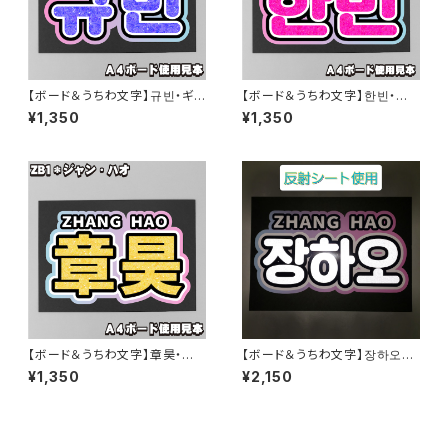
【ボード＆うちわ文字】규빈・ギュ
【ボード＆うちわ文字】한빈・ハ
ビン① 即納 ZB1【ZEROBASE
ンビン① 即納 ZB1【ZEROBAS
¥1,350
¥1,350
ONE】
EONE】
【ボード＆うちわ文字】章昊・ジャ
【ボード＆うちわ文字】장하오・
ンハオ장하오① 即納 ZB1【ZER
ジャンハオ①(反射シート) ZB1
¥1,350
¥2,150
OBASEONE】
【ZEROBASEONE】