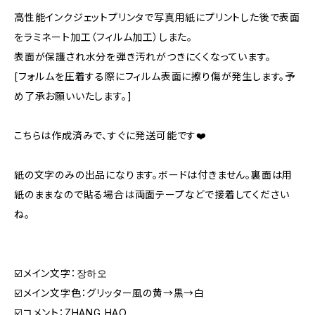
高性能インクジェットプリンタで写真用紙にプリントした後で表面
をラミネート加工（フィルム加工）しまた。
表面が保護され水分を弾き汚れがつきにくくなっています。
[フォルムを圧着する際にフィルム表面に擦り傷が発生します。予
め了承お願いいたします。]
こちらは作成済みで、すぐに発送可能です❤️
紙の文字のみの出品になります。ボードは付きません。裏面は用
紙のままなので貼る場合は両面テープなどで接着してください
ね。
☑️メイン文字：장하오
☑️メイン文字色：グリッター風の黄→黒→白
☑️コメント：ZHANG HAO