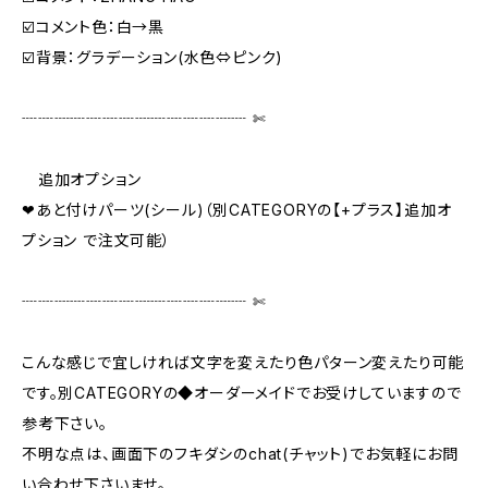
☑️コメント色：白→黒
☑️背景：グラデーション(水色⇔ピンク)
┈┈┈┈┈┈┈┈┈┈┈┈┈┈ ✄‬‬
追加オプション
❤あと付けパーツ(シール)（別CATEGORYの【+プラス】追加オ
プション で注文可能）
┈┈┈┈┈┈┈┈┈┈┈┈┈┈ ✄‬‬
こんな感じで宜しければ文字を変えたり色パターン変えたり可能
です。別CATEGORYの◆オーダーメイドでお受けしていますので
参考下さい。
不明な点は、画面下のフキダシのchat(チャット)でお気軽にお問
い合わせ下さいませ。