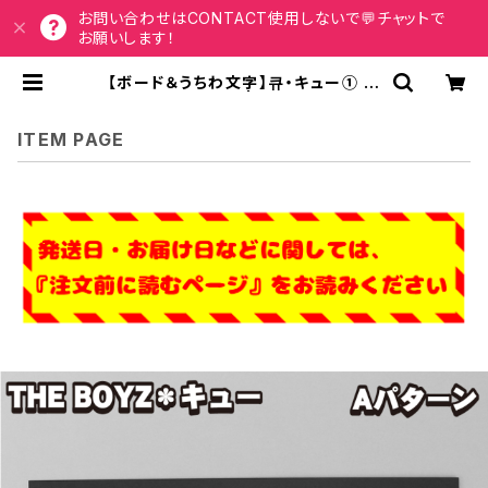
お問い合わせはCONTACT使用しないで💬チャットで
お願いします！
【ボード＆うちわ文字】큐・キュー① 即
納 【THE BOYZ】 | うちわもじドット
コム
ITEM PAGE