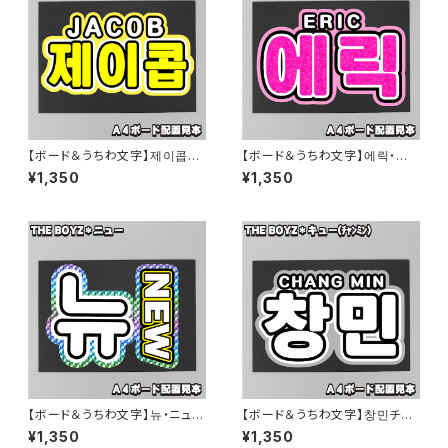
【ボード＆うちわ文字】제이콥・
【ボード＆うちわ文字】에릭・エリ
ジェイコブ③JACOB 即納 【TH
ック①ERIC 即納 【THE BOY
¥1,350
¥1,350
E BOYZ】
Z】
【ボード＆うちわ文字】뉴・ニュー
【ボード＆うちわ文字】창민チャ
③NEW 即納 【THE BOYZ】
ンミン・キュー큐① 即納 【THE
¥1,350
¥1,350
BOYZ】