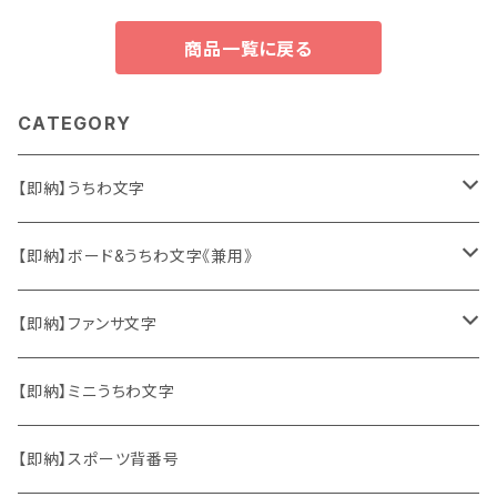
商品一覧に戻る
CATEGORY
【即納】うちわ文字
ソロ・歌手&タレント
【即納】ボード&うちわ文字《兼用》
韓国ソロ・歌手&タレント
ソロ・歌手&タレント
【即納】ファンサ文字
東方神起
韓国ソロ・歌手&タレント
日本語&英語
【即納】ミニうちわ文字
竜宮城
東方神起
ハングル
【即納】スポーツ背番号