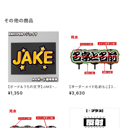
その他の商品
【ボード＆うちわ文字】JAKE・ジ
【オーダーメイド名前もじ】３連
ェイク参제이크 即納 【ENHYP
結【プリントうちわ文字】
¥1,350
¥3,630
EN】