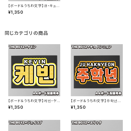
【ボード＆うちわ文字】큐・キュー
① 即納 【THE BOYZ】
¥1,350
同じカテゴリの商品
【ボード＆うちわ文字】케빈・ケビ
【ボード＆うちわ文字】주학년・
ン①KEVIN 即納 【THE BOY
チュ ハンニョン③ 即納 【THE B
¥1,350
¥1,350
Z】
OYZ】