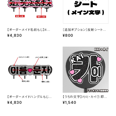
【オーダーメイド名前もじ】４連
［追加オプション］反射シートに
結【プリントうちわ文字】
変更【プリントうちわ文字】
¥4,830
¥800
【オーダーメイドハングルもじ】４
【うちわ文字】카이・カイ① 即納
連結 韓国語ハングル【プリントう
【EXO】
¥4,830
¥1,540
ちわ文字】