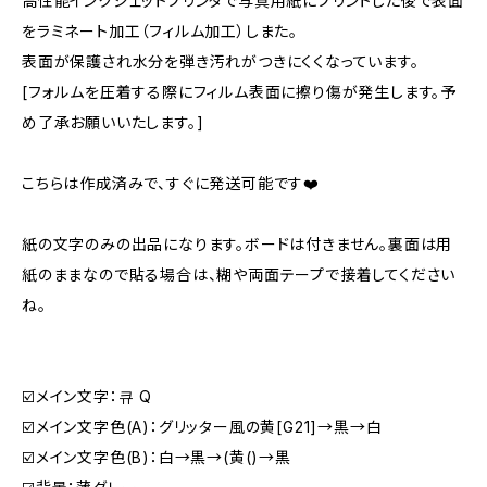
高性能インクジェットプリンタで写真用紙にプリントした後で表面
をラミネート加工（フィルム加工）しまた。
表面が保護され水分を弾き汚れがつきにくくなっています。
[フォルムを圧着する際にフィルム表面に擦り傷が発生します。予
め了承お願いいたします。]
こちらは作成済みで、すぐに発送可能です❤️
紙の文字のみの出品になります。ボードは付きません。裏面は用
紙のままなので貼る場合は、糊や両面テープで接着してください
ね。
☑️メイン文字：큐 Q
☑️メイン文字色(A)：グリッター風の黄[G21]→黒→白
☑️メイン文字色(B)：白→黒→(黄()→黒