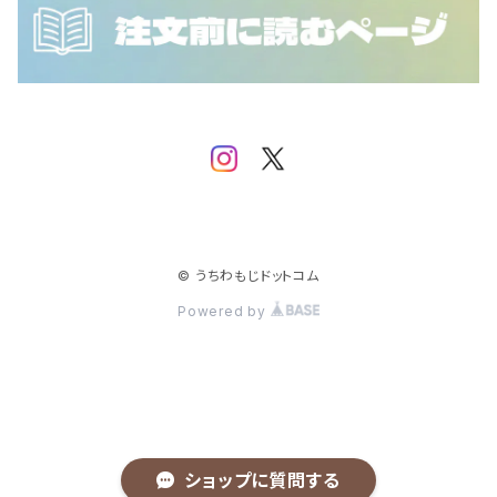
NCT WISH
SF9
iKON
SHINee
IMP.
Stray Kids
JO1
TEMPEST
JUST B
© うちわもじドットコム
Powered by
TOMORROW X TOGETHER
MONSTA X
TREASURE
NCT
NCT 127
TWICE
NINE.i
ショップに質問する