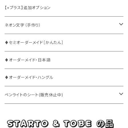
2PM
2PM
中国語
【+プラス】追加オプション
ATEEZ
ASTRO
ネオン文字（手作り）
BUDDiiS
ATEEZ
ファンサ
♦セミオーダーメイド［かんたん］
DXTEEN
BLANK2Y
CRAVITY
♦オーダーメイド・日本語
ENHYPEN
BOYNEXTDOOR
ENHYPEN
♦オーダーメイド・ハングル
EXO
BUDDiiS
EXO
ペンライトのシート(販売休止中)
EBiDAN
CRAVITY
JO1
BUDDiiS