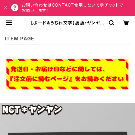
お問い合わせはCONTACT使用しないで💬チャットで
お願いします！
【ボード＆うちわ文字】扬扬・ヤンヤン
양양① 即納 【NCT】 | うちわもじドッ
トコム
ITEM PAGE