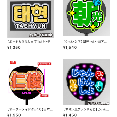
【ボード＆うちわ文字】태현・テヒ
【うちわ文字】朝光・아사히アサ
ョン② 即納 【TOMORROW X
ヒ 即納 【TREASURE】
¥1,350
¥1,540
TOGETHER】
【オーダーメイドぷっくり】日本語
【ネオン風ファンサもじ】じゃんけ
中国語 専用【ボード&うちわ文
んしよ【プリントうちわ文字】即納
¥1,950
¥1,450