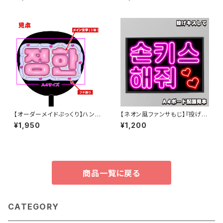
字】
【オーダーメイドぷっくり】ハング
【ネオン風ファンサもじ】『投げキ
ル専用 【ボード&うちわ文字】
スして [손키스 해줘]【ボード&
¥1,950
¥1,200
うちわ文字】
商品一覧に戻る
CATEGORY