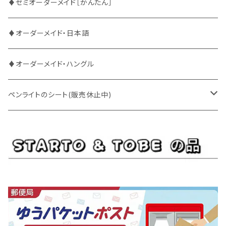
BUDDiiS
ATEEZ
ファンサ
♦セミオーダーメイド［かんたん］
DXTEEN
BLANK2Y
CRAVITY
♦オーダーメイド・日本語
ENHYPEN
BOYNEXTDOOR
ENHYPEN
♦オーダーメイド・ハングル
EXO
BUDDiiS
EXO
ペンライトのシート(販売休止中)
EBiDAN
CRAVITY
JO1
BUDDiiS
iKON
ENHYPEN
Stray Kids
INI
INI
EXO
JO1
JO1
Golden Child
NOA