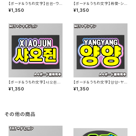
【ボード＆うちわ文字】윈윈・ウィ
【ボード＆うちわ文字】肖俊・シャ
ンウィン③WINWIN 即納 【NC
オジュン⑤XIAOJUN 即納 【N
¥1,350
¥1,350
T】
CT】
【ボード＆うちわ文字】샤오쥔・
【ボード＆うちわ文字】양양・ヤン
シャオジュン④XIAOJUN 即納
ヤン扬扬① 即納 【NCT】
¥1,350
¥1,350
【NCT】
その他の商品