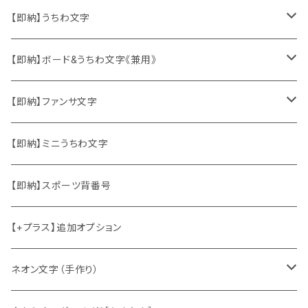
【即納】うちわ文字
ソロ・歌手&タレント
【即納】ボード&うちわ文字《兼用》
韓国ソロ・歌手&タレント
ソロ・歌手&タレント
【即納】ファンサ文字
東方神起
韓国ソロ・歌手&タレント
日本語&英語
【即納】ミニうちわ文字
竜宮城
東方神起
ハングル
【即納】スポーツ背番号
2PM
2PM
中国語
【+プラス】追加オプション
ATEEZ
ASTRO
ネオン文字（手作り）