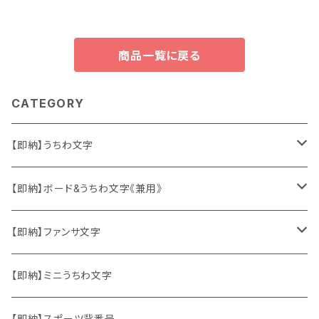
商品一覧に戻る
CATEGORY
【即納】うちわ文字
ソロ・歌手&タレント
【即納】ボード&うちわ文字《兼用》
韓国ソロ・歌手&タレント
ソロ・歌手&タレント
【即納】ファンサ文字
東方神起
韓国ソロ・歌手&タレント
日本語&英語
【即納】ミニうちわ文字
竜宮城
東方神起
ハングル
【即納】スポーツ背番号