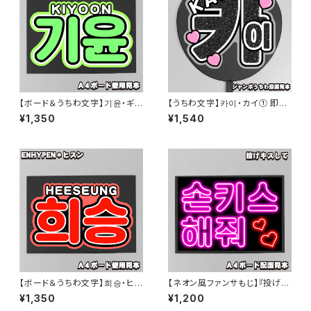
【ボード＆うちわ文字】기윤・ギ
【うちわ文字】카이・カイ① 即納
ユン ③TAEMIN 即納 【Hi-Fi u
【EXO】
¥1,350
¥1,540
nicorn】
【ボード＆うちわ文字】희승・ヒス
【ネオン風ファンサもじ】『投げキ
ン② 即納 【ENHYPEN】
スして [손키스 해줘]【ボード&
¥1,350
¥1,200
うちわ文字】