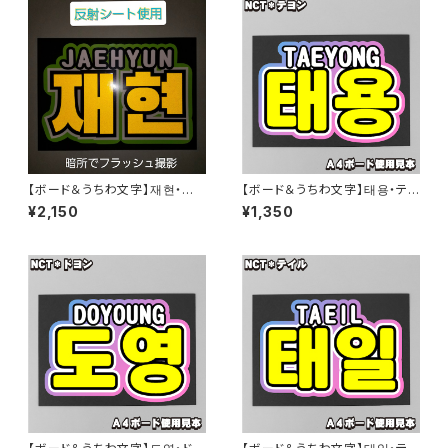
【ボード＆うちわ文字】재현・ジェ
【ボード＆うちわ文字】태용・テヨ
ヒョン③(反射シート) 【NCT】
ン③TAEYONG 即納 【NCT】
¥2,150
¥1,350