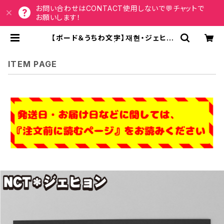
お問い合わせはCONTACT使用しないで💬チャットで
お願いします！
【ボード＆うちわ文字】재현・ジェヒョ
ン③ 即納 【NCT】 | うちわもじドット
コム
ITEM PAGE