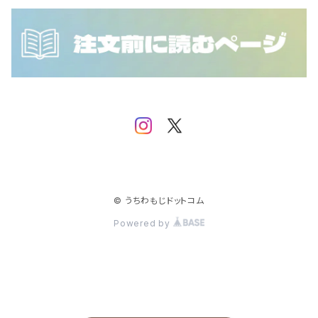
NCT DOJAEJUNG
SEVENTEEN
IVE
NCT WISH
SF9
iKON
SHINee
IMP.
Stray Kids
JO1
TEMPEST
JUST B
© うちわもじドットコム
Powered by
TOMORROW X TOGETHER
MONSTA X
TREASURE
NCT
NCT 127
TWICE
NINE.i