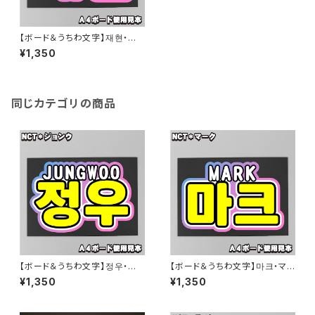
【ボード＆うちわ文字】재현・ジェ
ヒョン③ 即納 【NCT】
¥1,350
同じカテゴリの商品
【ボード＆うちわ文字】정우・ジョ
【ボード＆うちわ文字】마크・マ
ンウ③ 即納 【NCT】
ーク③ 即納 【NCT】
¥1,350
¥1,350