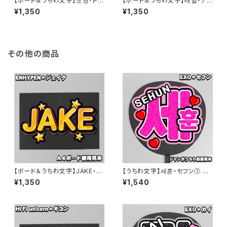
【ボード＆うちわ文字】도영・ドヨ
【ボード＆うちわ文字】태일・テイ
ン③DOYOUNG 即納 【NCT12
ル③TAEIL 即納 【NCT】
¥1,350
¥1,350
7】
その他の商品
【ボード＆うちわ文字】JAKE・ジ
【うちわ文字】세훈・セフン① SE
ェイク参제이크 即納 【ENHYP
HUN 【EXO】
¥1,350
¥1,540
EN】