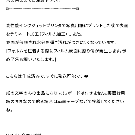
常の色なのでご注意下さい‼️
⧉┈┈┈┈┈┈┈┈┈┈┈┈┈┈┈⧉
高性能インクジェットプリンタで写真用紙にプリントした後で表面
をラミネート加工（フィルム加工）しまた。
表面が保護され水分を弾き汚れがつきにくくなっています。
[フォルムを圧着する際にフィルム表面に擦り傷が発生します。予
め了承お願いいたします。]
こちらは作成済みで、すぐに発送可能です❤️
紙の文字のみの出品になります。ボードは付きません。裏面は用
紙のままなので貼る場合は両面テープなどで接着してください
ね。