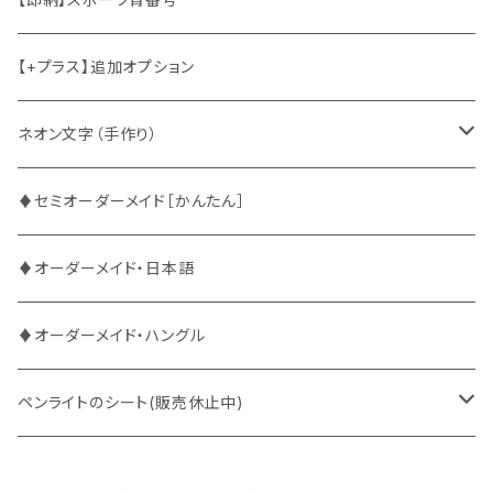
2PM
2PM
中国語
【+プラス】追加オプション
ATEEZ
ASTRO
ネオン文字（手作り）
BUDDiiS
ATEEZ
ファンサ
♦セミオーダーメイド［かんたん］
DXTEEN
BLANK2Y
CRAVITY
♦オーダーメイド・日本語
ENHYPEN
BOYNEXTDOOR
ENHYPEN
♦オーダーメイド・ハングル
EXO
BUDDiiS
EXO
ペンライトのシート(販売休止中)
EBiDAN
CRAVITY
JO1
BUDDiiS