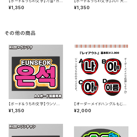
【ボード＆うちわ文字】가을・ガウ
【ボード＆うちわ文字】JO1 大平
ル①A4 即納 【IVE】
祥生くん①GO to The TOP 即
¥1,350
¥1,350
納 【JO1】
その他の商品
【ボード＆うちわ文字】ウンソク・
【オーダーメイドハングルもじ】う
은석① 即納 【RIIZE】
ちわ１枚サイズ 韓国語ハングル
¥1,350
¥2,000
【プリントうちわ文字】