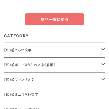
商品一覧に戻る
CATEGORY
【即納】うちわ文字
ソロ・歌手&タレント
【即納】ボード&うちわ文字《兼用》
韓国ソロ・歌手&タレント
ソロ・歌手&タレント
【即納】ファンサ文字
東方神起
韓国ソロ・歌手&タレント
日本語&英語
【即納】ミニうちわ文字