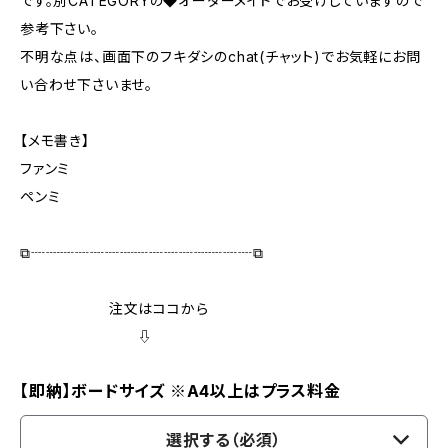
です。別CATEGORYの◆オーダーメイドでお受けしていますので
参考下さい。
不明な点は、画面下のフキダシのchat(チャット)でお気軽にお問
い合わせ下さいませ。
【メモ書き】
ファンミ
ペンミ
⧉┈┈┈┈┈┈┈┈┈┈┈┈┈┈┈⧉
注文はココから
⇩
【即納】ボードサイズ ※A4以上はプラス料金
選択する（必須）