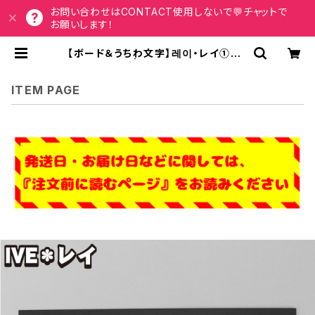
お問い合わせはCONTACT使用しないで💬チャットで
お願いします！
【ボード＆うちわ文字】레이・レイ①A4
即納 【IVE】 | うちわもじドットコム
ITEM PAGE