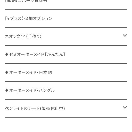
竜宮城
東方神起
ハングル
【即納】スポーツ背番号
2PM
2PM
中国語
【+プラス】追加オプション
ATEEZ
ASTRO
ネオン文字（手作り）
BUDDiiS
ATEEZ
ファンサ
♦セミオーダーメイド［かんたん］
DXTEEN
BLANK2Y
CRAVITY
♦オーダーメイド・日本語
ENHYPEN
BOYNEXTDOOR
ENHYPEN
♦オーダーメイド・ハングル
EXO
BUDDiiS
EXO
ペンライトのシート(販売休止中)
EBiDAN
CRAVITY
JO1
BUDDiiS