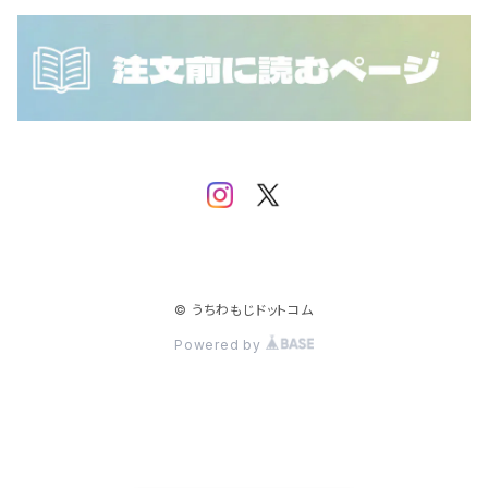
NCT DOJAEJUNG
SEVENTEEN
IVE
NCT WISH
SF9
iKON
SHINee
IMP.
Stray Kids
JO1
TEMPEST
JUST B
© うちわもじドットコム
Powered by
TOMORROW X TOGETHER
MONSTA X
TREASURE
NCT
NCT 127
TWICE
NINE.i