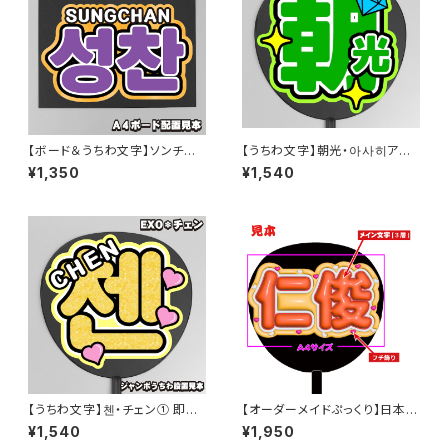
【ボード＆うちわ文字】ソンチャ
【うちわ文字】朝光・아사히アサ
ン・성찬① 即納 【RIIZE】
ヒ 即納 【TREASURE】
¥1,350
¥1,540
【うちわ文字】첸・チェン① 即納
【オーダーメイドぷっくり】日本語
【EXO】
中国語 専用【ボード&うちわ文
¥1,540
¥1,950
字】