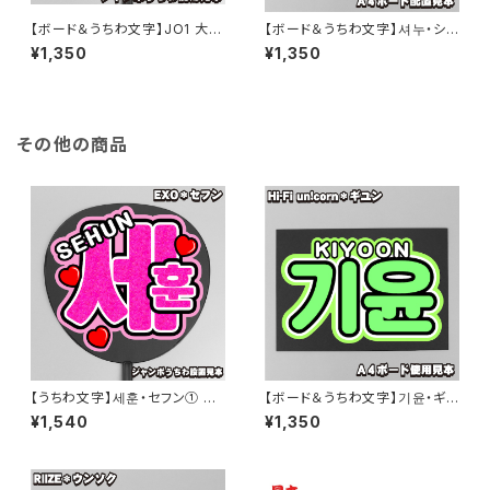
【ボード＆うちわ文字】JO1 大平
【ボード＆うちわ文字】셔누・ショ
祥生くん①GO to The TOP 即
ヌ ③即納 【MONSTA X】
¥1,350
¥1,350
納 【JO1】
その他の商品
【うちわ文字】세훈・セフン① SE
【ボード＆うちわ文字】기윤・ギ
HUN 【EXO】
ユン ③TAEMIN 即納 【Hi-Fi u
¥1,540
¥1,350
nicorn】