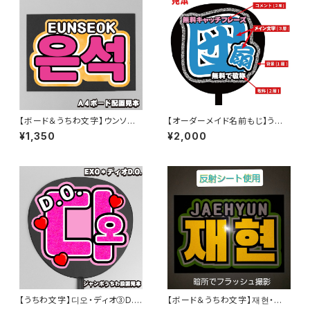
【ボード＆うちわ文字】ウンソク・
【オーダーメイド名前もじ】うち
은석① 即納 【RIIZE】
わ１枚サイズ【プリントうちわ文
¥1,350
¥2,000
字】
【うちわ文字】디오・ディオ③D.O
【ボード＆うちわ文字】재현・ジェ