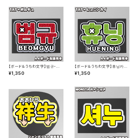
【ボード＆うちわ文字】범규・ボ
【ボード＆うちわ文字】휴닝카
ムギュ② 即納 【TOMORROW
이・ヒュニンカイ② 即納 【TOM
¥1,350
¥1,350
X TOGETHER】
ORROW X TOGETHER】