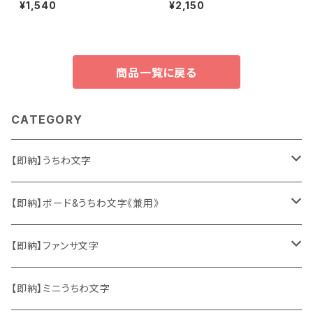
即納 【EXO】
ヒョン③(反射シート) 【NCT】
¥1,540
¥2,150
商品一覧に戻る
CATEGORY
【即納】うちわ文字
ソロ・歌手&タレント
【即納】ボード&うちわ文字《兼用》
韓国ソロ・歌手&タレント
ソロ・歌手&タレント
【即納】ファンサ文字
東方神起
韓国ソロ・歌手&タレント
日本語&英語
【即納】ミニうちわ文字