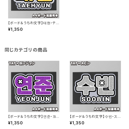
【ボード＆うちわ文字】태현・テヒ
ョン② 即納 【TOMORROW X
¥1,350
TOGETHER】
同じカテゴリの商品
【ボード＆うちわ文字】연준・ヨン
【ボード＆うちわ文字】수빈・スビ
ジュン② 即納 【TOMORROW
ン② 即納 【TOMORROW X T
¥1,350
¥1,350
X TOGETHER】
OGETHER】