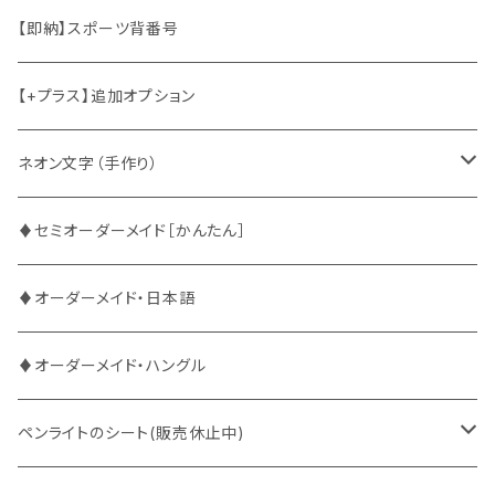
竜宮城
東方神起
ハングル
【即納】スポーツ背番号
2PM
2PM
中国語
【+プラス】追加オプション
ATEEZ
ASTRO
ネオン文字（手作り）
BUDDiiS
ATEEZ
ファンサ
♦セミオーダーメイド［かんたん］
DXTEEN
BLANK2Y
CRAVITY
♦オーダーメイド・日本語
ENHYPEN
BOYNEXTDOOR
ENHYPEN
♦オーダーメイド・ハングル
EXO
BUDDiiS
EXO
ペンライトのシート(販売休止中)