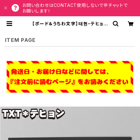
お問い合わせはCONTACT使用しないで💬チャットで
お願いします！
【ボード＆うちわ文字】태현・テヒョン
② 即納 【TOMORROW X TOGET
HER】 | うちわもじドットコム
ITEM PAGE