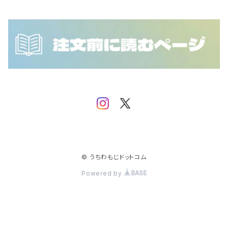
NCT DOJAEJUNG
SEVENTEEN
IVE
NCT WISH
SF9
iKON
SHINee
IMP.
Stray Kids
JO1
TEMPEST
JUST B
© うちわもじドットコム
Powered by
TOMORROW X TOGETHER
MONSTA X
TREASURE
NCT