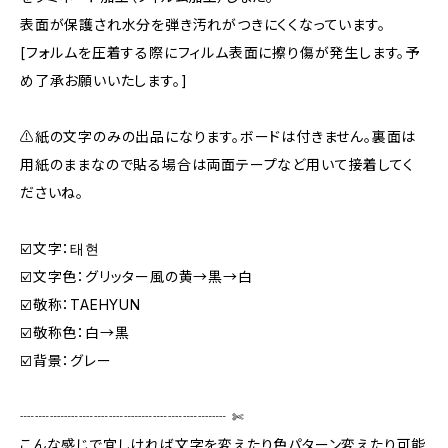
表面が保護され水分を弾き汚れがつきにくくなっています。
[フォルムを圧着する際にフィルム表面に擦り傷が発生します。予
め了承お願いいたします。]
⚠️紙の文字のみの出品になります。ボードは付きません。裏面は
用紙のままなので貼る場合は両面テープなど用いて接着してく
ださいね。
☑️文字：태현
☑️文字色：グリッター風の黄→黒→白
☑️敬称：TAEHYUN
☑️敬称色：白→黒
☑️背景：グレー
┈┈┈┈┈┈┈┈┈┈┈┈┈┈ ✄‬‬
こんな感じで宜しければ文字を変えたり色パターン変えたり可能