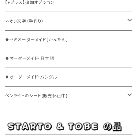
2PM
2PM
中国語
【+プラス】追加オプション
ATEEZ
ASTRO
ネオン文字（手作り）
BUDDiiS
ATEEZ
ファンサ
♦セミオーダーメイド［かんたん］
DXTEEN
BLANK2Y
CRAVITY
♦オーダーメイド・日本語
ENHYPEN
BOYNEXTDOOR
ENHYPEN
♦オーダーメイド・ハングル
EXO
BUDDiiS
EXO
ペンライトのシート(販売休止中)
EBiDAN
CRAVITY
JO1
BUDDiiS
iKON
ENHYPEN
Stray Kids
INI