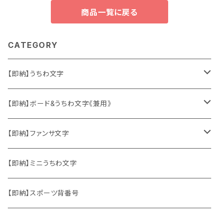
商品一覧に戻る
CATEGORY
【即納】うちわ文字
ソロ・歌手&タレント
【即納】ボード&うちわ文字《兼用》
韓国ソロ・歌手&タレント
ソロ・歌手&タレント
【即納】ファンサ文字
東方神起
韓国ソロ・歌手&タレント
日本語&英語
【即納】ミニうちわ文字
竜宮城
東方神起
ハングル
【即納】スポーツ背番号