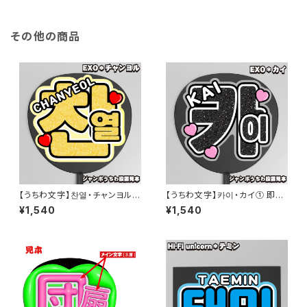
その他の商品
【うちわ文字】찬열・チャンヨル①
【うちわ文字】카이・カイ① 即納
CHANYEOL 【EXO】
【EXO】
¥1,540
¥1,540