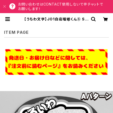
お問い合わせはCONTACT使用しないで💬チャットで
お願いします！
【うちわ文字】JO1白岩瑠姫くん⑤ Sm
ileスマイル 即納 【JO1】 | うちわもじ
ドットコム
ITEM PAGE