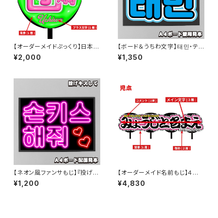
【オーダーメイドぷっくり】日本語
【ボード＆うちわ文字】태민・テミ
専用・ぷっくりハート型うちわ文
ン ③TAEMIN 即納 【Hi-Fi uni
¥2,000
¥1,350
字【プリントうちわ文字】
corn】
【ネオン風ファンサもじ】『投げキ
【オーダーメイド名前もじ】４連
スして [손키스 해줘]【ボード&
結【プリントうちわ文字】
¥1,200
¥4,830
うちわ文字】