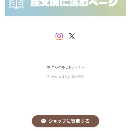
NCT WISH
SF9
iKON
SHINee
IMP.
Stray Kids
JO1
TEMPEST
JUST B
© うちわもじドットコム
Powered by
TOMORROW X TOGETHER
MONSTA X
TREASURE
NCT
NCT 127
TWICE
NINE.i
ショップに質問する
NCT DREAM