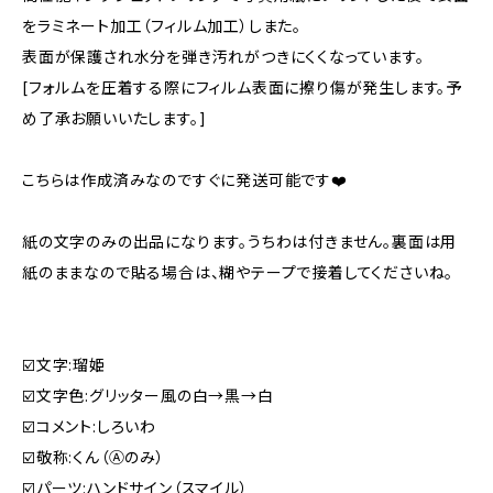
をラミネート加工（フィルム加工）しまた。
表面が保護され水分を弾き汚れがつきにくくなっています。
[フォルムを圧着する際にフィルム表面に擦り傷が発生します。予
め了承お願いいたします。]
こちらは作成済みなのですぐに発送可能です❤️
紙の文字のみの出品になります。うちわは付きません。裏面は用
紙のままなので貼る場合は、糊やテープで接着してくださいね。
☑️文字:瑠姫
☑️文字色:グリッター風の白→黒→白
☑️コメント:しろいわ
☑️敬称:くん（Ⓐのみ）
☑️パーツ:ハンドサイン（スマイル）