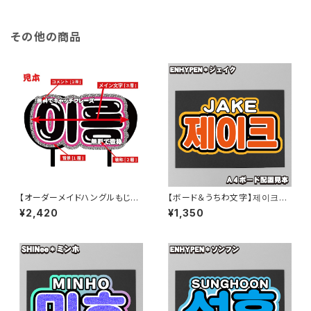
その他の商品
【オーダーメイドハングルもじ】２
【ボード＆うちわ文字】제이크・
連結 韓国語ハングル【プリントう
ジェイク② 即納 【ENHYPEN】
¥2,420
¥1,350
ちわ文字】