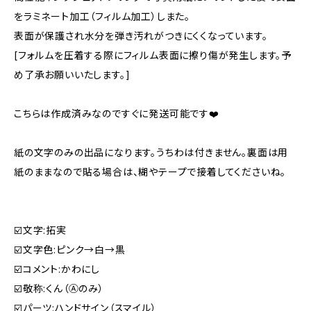
をラミネート加工（フィルム加工）しまた。
表面が保護され水分を弾き汚れがつきにくくなっています。
[フォルムを圧着する際にフィルム表面に擦り傷が発生します。予
め了承お願いいたします。]
こちらは作成済みなのですぐに発送可能です❤️
紙の文字のみの出品になります。うちわは付きません。裏面は用
紙のままなので貼る場合は、糊やテープで接着してくださいね。
☑️文字:拓実
☑️文字色:ピンク→白→黒
☑️コメント:かわにし
☑️敬称:くん（Ⓐのみ）
☑️パーツ:ハンドサイン（スマイル）