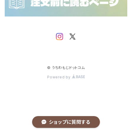
NCT WISH
SF9
iKON
SHINee
IMP.
Stray Kids
JO1
TEMPEST
JUST B
© うちわもじドットコム
Powered by
TOMORROW X TOGETHER
MONSTA X
TREASURE
NCT
NCT 127
TWICE
NINE.i
ショップに質問する
NCT DREAM