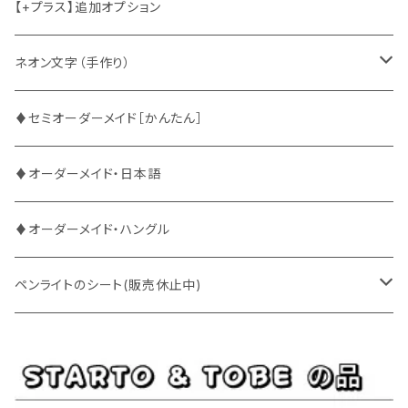
2PM
2PM
中国語
【+プラス】追加オプション
ATEEZ
ASTRO
ネオン文字（手作り）
BUDDiiS
ATEEZ
ファンサ
♦セミオーダーメイド［かんたん］
DXTEEN
BLANK2Y
CRAVITY
♦オーダーメイド・日本語
ENHYPEN
BOYNEXTDOOR
ENHYPEN
♦オーダーメイド・ハングル
EXO
BUDDiiS
EXO
ペンライトのシート(販売休止中)
EBiDAN
CRAVITY
JO1
BUDDiiS
iKON
ENHYPEN
Stray Kids
INI