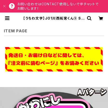
お問い合わせはCONTACT使用しないで💬チャットで
お願いします！
【うちわ文字】JO1川西拓実くん⑤ Sm
ileスマイル 即納 【JO1】 | うちわもじ
ドットコム
ITEM PAGE