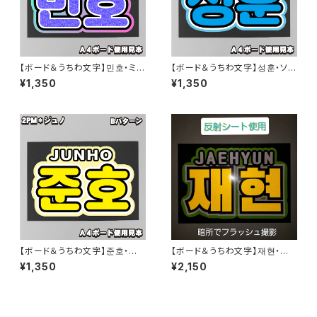
【ボード＆うちわ文字】민호・ミン
【ボード＆うちわ文字】성훈・ソン
ホ①ミノ 即納 【SHINee】
フン② 即納 【ENHYPEN】
¥1,350
¥1,350
【ボード＆うちわ文字】준호・ジュ
【ボード＆うちわ文字】재현・ジェ
ノ③ 即納 【2PM】
ヒョン③(反射シート) 【NCT】
¥1,350
¥2,150