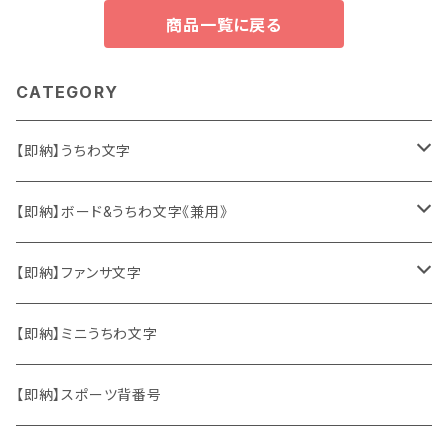
商品一覧に戻る
CATEGORY
【即納】うちわ文字
ソロ・歌手&タレント
【即納】ボード&うちわ文字《兼用》
韓国ソロ・歌手&タレント
ソロ・歌手&タレント
【即納】ファンサ文字
東方神起
韓国ソロ・歌手&タレント
日本語&英語
【即納】ミニうちわ文字
竜宮城
東方神起
ハングル
【即納】スポーツ背番号