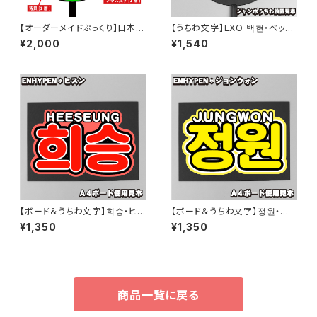
【オーダーメイドぷっくり】日本語
【うちわ文字】EXO 백현・ベッキ
専用・ぷっくりハート型うちわ文
ョン③ベクヒョン 即納 【EXO】
¥2,000
¥1,540
字【プリントうちわ文字】
【ボード＆うちわ文字】희승・ヒス
【ボード＆うちわ文字】정원・ジョ
ン② 即納 【ENHYPEN】
ンウォン② 即納 【ENHYPEN】
¥1,350
¥1,350
商品一覧に戻る