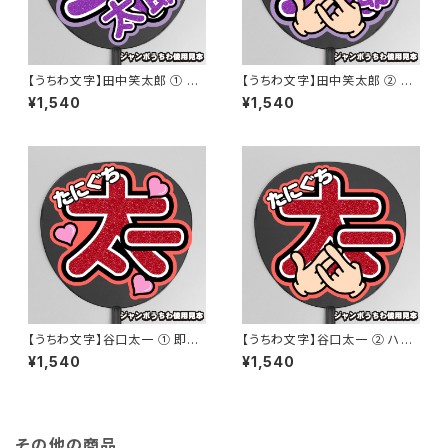
【うちわ文字】田中笑太郎 ① 即
【うちわ文字】田中笑太郎 ② ハ
納 【DXTEEN】
ンドサインポーズ 即納 【DXTE
¥1,540
¥1,540
EN】
【うちわ文字】谷口太一 ① 即納
【うちわ文字】谷口太一 ② ハン
【DXTEEN】
ドサインポーズ 即納 【DXTEE
¥1,540
¥1,540
N】
その他の商品