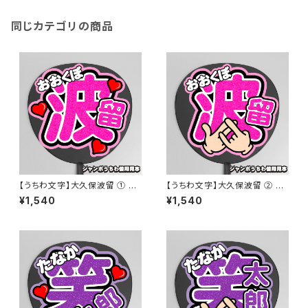
同じカテゴリの商品
【うちわ文字】大久保波留 ① 即
【うちわ文字】大久保波留 ② ハ
納 【DXTEEN】
ンドサインポーズ 即納 【DXTE
¥1,540
¥1,540
EN】