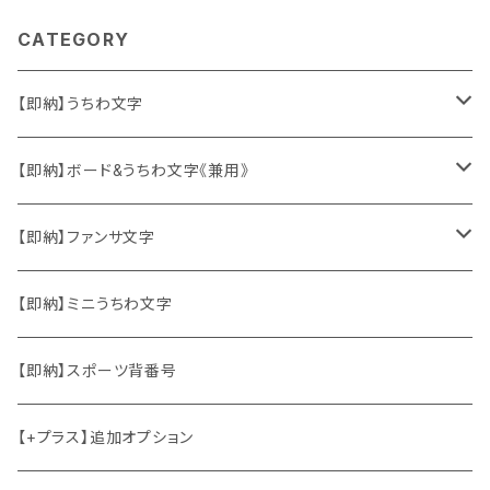
CATEGORY
【即納】うちわ文字
ソロ・歌手&タレント
【即納】ボード&うちわ文字《兼用》
韓国ソロ・歌手&タレント
ソロ・歌手&タレント
【即納】ファンサ文字
東方神起
韓国ソロ・歌手&タレント
日本語&英語
【即納】ミニうちわ文字
竜宮城
東方神起
ハングル
【即納】スポーツ背番号
2PM
2PM
中国語
【+プラス】追加オプション