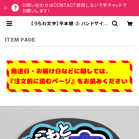
お問い合わせはCONTACT使用しないで💬チャットで
お願いします！
【うちわ文字】平本健 ② ハンドサイン
ポーズ 即納 【DXTEEN】 | うちわも
じドットコム
ITEM PAGE