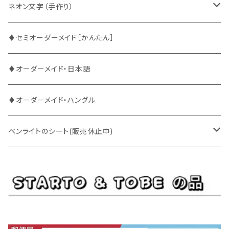
ATEEZ
ASTRO
ネオン文字（手作り）
BUDDiiS
ATEEZ
ファンサ
♦セミオーダーメイド［かんたん］
DXTEEN
BLANK2Y
CRAVITY
♦オーダーメイド・日本語
ENHYPEN
BOYNEXTDOOR
ENHYPEN
♦オーダーメイド・ハングル
EXO
BUDDiiS
EXO
ペンライトのシート(販売休止中)
EBiDAN
CRAVITY
JO1
BUDDiiS
iKON
ENHYPEN
Stray Kids
INI
INI
EXO
JO1