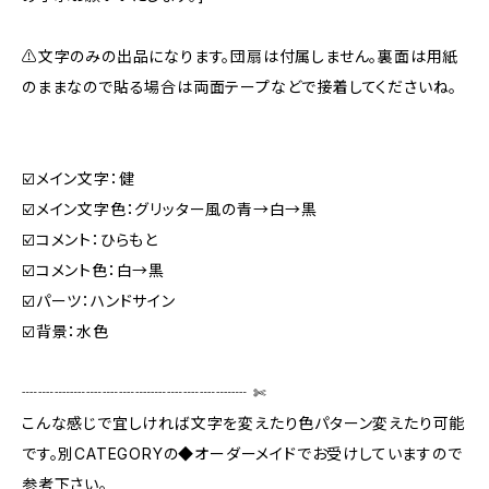
⚠️文字のみの出品になります。団扇は付属しません。裏面は用紙
のままなので貼る場合は両面テープなどで接着してくださいね。
☑️メイン文字：健
☑️メイン文字色：グリッター風の青→白→黒
☑️コメント：ひらもと
☑️コメント色：白→黒
☑️パーツ：ハンドサイン
☑️背景：水色
┈┈┈┈┈┈┈┈┈┈┈┈┈┈ ✄‬‬
こんな感じで宜しければ文字を変えたり色パターン変えたり可能
です。別CATEGORYの◆オーダーメイドでお受けしていますので
参考下さい。