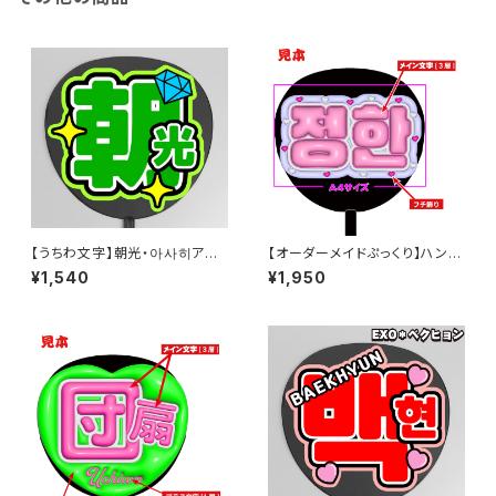
【うちわ文字】朝光・아사히アサ
【オーダーメイドぷっくり】ハング
ヒ 即納 【TREASURE】
ル専用 【ボード&うちわ文字】
¥1,540
¥1,950