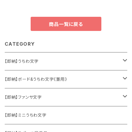
商品一覧に戻る
CATEGORY
【即納】うちわ文字
ソロ・歌手&タレント
【即納】ボード&うちわ文字《兼用》
韓国ソロ・歌手&タレント
ソロ・歌手&タレント
【即納】ファンサ文字
東方神起
韓国ソロ・歌手&タレント
日本語&英語
【即納】ミニうちわ文字