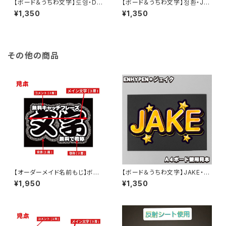
【ボード＆うちわ文字】도영・DO
【ボード＆うちわ文字】정환・JU
YOUNG③ドヨン 即納 【TREA
NG HWAN③ジョンファン 即納
¥1,350
¥1,350
SURE】
【TREASURE】
その他の商品
【オーダーメイド名前もじ】ボー
【ボード＆うちわ文字】JAKE・ジ
ド用デザイン【プリントうちわ文
ェイク参제이크 即納 【ENHYP
¥1,950
¥1,350
字】
EN】