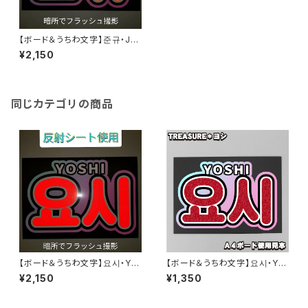
【ボード＆うちわ文字】준규・JU
NKYU④ジュンギュ(反射シート)
¥2,150
【TREASURE】
同じカテゴリの商品
【ボード＆うちわ文字】요시・YO
【ボード＆うちわ文字】요시・YO
SHI④ヨシ（反射シート） 【TRE
SHI③ヨシ 即納 【TREASURE】
¥2,150
¥1,350
ASURE】