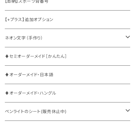
竜宮城
東方神起
ハングル
【即納】スポーツ背番号
2PM
2PM
中国語
【+プラス】追加オプション
ATEEZ
ASTRO
ネオン文字（手作り）
BUDDiiS
ATEEZ
ファンサ
♦セミオーダーメイド［かんたん］
DXTEEN
BLANK2Y
CRAVITY
♦オーダーメイド・日本語
ENHYPEN
BOYNEXTDOOR
ENHYPEN
♦オーダーメイド・ハングル
EXO
BUDDiiS
EXO
ペンライトのシート(販売休止中)
EBiDAN
CRAVITY
JO1
BUDDiiS