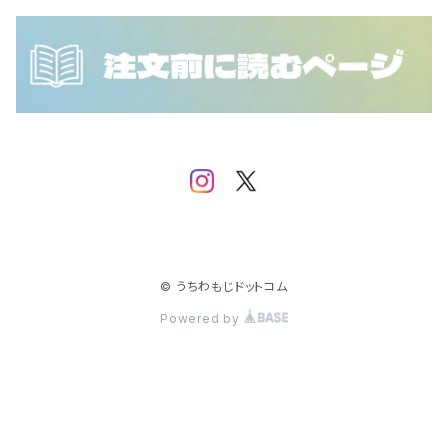
NCT DOJAEJUNG
SEVENTEEN
IVE
NCT WISH
SF9
iKON
SHINee
IMP.
Stray Kids
JO1
TEMPEST
JUST B
© うちわもじドットコム
Powered by
TOMORROW X TOGETHER
MONSTA X
TREASURE
NCT
NCT 127