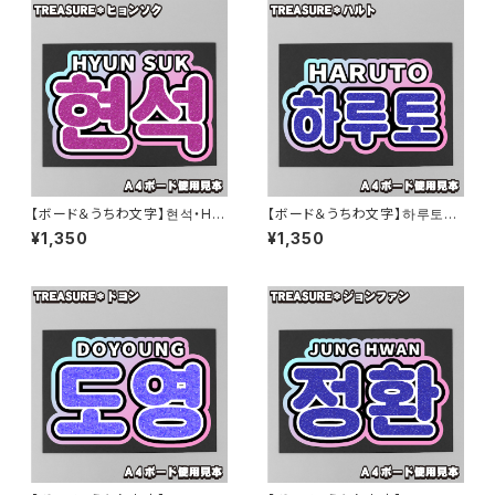
【ボード＆うちわ文字】현석・HY
【ボード＆うちわ文字】하루토・H
UN SUK③ヒョンソク 即納 【T
ARUTO③ハルト渡辺温斗 即納
¥1,350
¥1,350
REASURE】
【TREASURE】