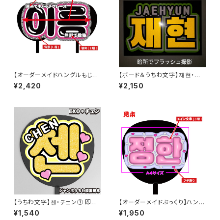
【オーダーメイドハングルもじ】２
【ボード＆うちわ文字】재현・ジェ
連結 韓国語ハングル【プリントう
ヒョン③(反射シート) 【NCT】
¥2,420
¥2,150
ちわ文字】
【うちわ文字】첸・チェン① 即納
【オーダーメイドぷっくり】ハング
【EXO】
ル専用 【ボード&うちわ文字】
¥1,540
¥1,950