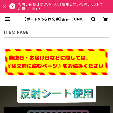
お問い合わせはCONTACT使用しないで💬チャットで
お願いします！
【ボード＆うちわ文字】준규・JUNKYU
④ジュンギュ(反射シート) 【TREAS
URE】 | うちわもじドットコム
ITEM PAGE