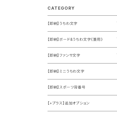
CATEGORY
【即納】うちわ文字
ソロ・歌手&タレント
【即納】ボード&うちわ文字《兼用》
韓国ソロ・歌手&タレント
ソロ・歌手&タレント
【即納】ファンサ文字
東方神起
韓国ソロ・歌手&タレント
日本語&英語
【即納】ミニうちわ文字
竜宮城
東方神起
ハングル
【即納】スポーツ背番号
2PM
2PM
中国語
【+プラス】追加オプション