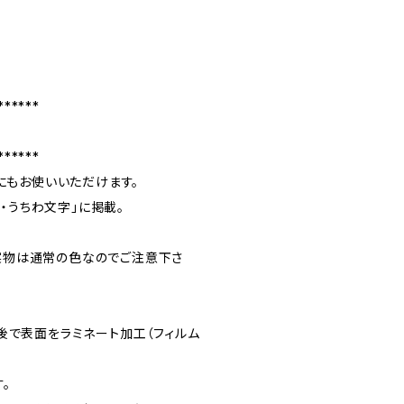
******
******
にもお使いいただけます。
納・うちわ文字」に掲載。
実物は通常の色なのでご注意下さ
後で表面をラミネート加工（フィルム
。