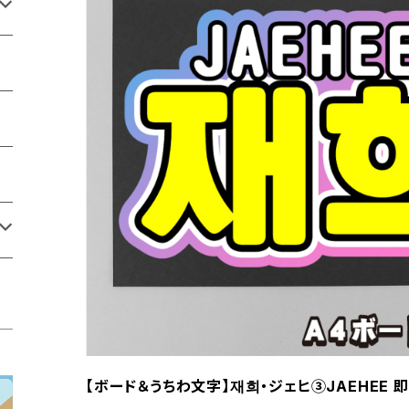
【ボード＆うちわ文字】재희・ジェヒ③JAEHEE 即納