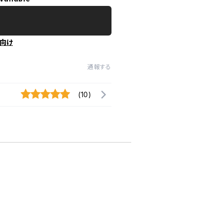
向け
通報する
(10)