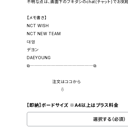
不明な点は、画面下のフキダシのchat(チャット)でお
【メモ書き】
NCT WISH
NCT NEW TEAM
대영
デヨン
DAEYOUNG
⧉┈┈┈┈┈┈┈┈┈┈┈┈┈┈┈⧉
注文はココから
⇩
【即納】ボードサイズ ※A4以上はプラス料金
選択する（必須）