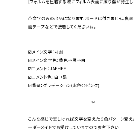
[フォルムを圧着する際にフィルム表面に擦り傷が発生し
⚠️文字のみの出品になります。ボードは付きません。裏
面テープなどで接着してくださいね。
☑️メイン文字：재희
☑️メイン文字色：黄色→黒→白
☑️コメント：JAEHEE
☑️コメント色：白→黒
☑️背景：グラデーション(水色⇔ピンク)
┈┈┈┈┈┈┈┈┈┈┈┈┈┈ ✄‬‬
こんな感じで宜しければ文字を変えたり色パターン変えた
ーダーメイドでお受けしていますので参考下さい。