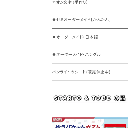
ATEEZ
ASTRO
ネオン文字（手作り）
BUDDiiS
ATEEZ
ファンサ
♦セミオーダーメイド［かんたん］
DXTEEN
BLANK2Y
CRAVITY
♦オーダーメイド・日本語
ENHYPEN
BOYNEXTDOOR
ENHYPEN
♦オーダーメイド・ハングル
EXO
BUDDiiS
EXO
ペンライトのシート(販売休止中)
EBiDAN
CRAVITY
JO1
BUDDiiS
iKON
ENHYPEN
Stray Kids
INI
INI
EXO
JO1