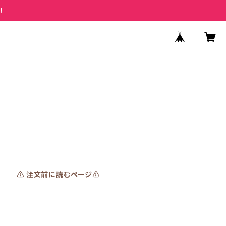
！
⚠️ 注文前に読むページ⚠️