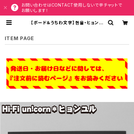
お問い合わせはCONTACT使用しないで💬チャットで
お願いします！
【ボード＆うちわ文字】현율・ヒョンユ
ル ③HYUNYUL 即納 【Hi-Fi unic
orn】 | うちわもじドットコム
ITEM PAGE