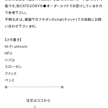
能です。別CATEGORYの◆オーダーメイドでお受けしていますの
で参考下さい。
不明な点は、画面下のフキダシのchat(チャット)でお気軽にお問
い合わせ下さいませ。
【メモ書き】
Hi-Fi un!corn
HFU
ハパユ
スローガン
ファンミ
ペンミ
⧉┈┈┈┈┈┈┈┈┈┈┈┈┈┈┈⧉
注文はココから
⇩