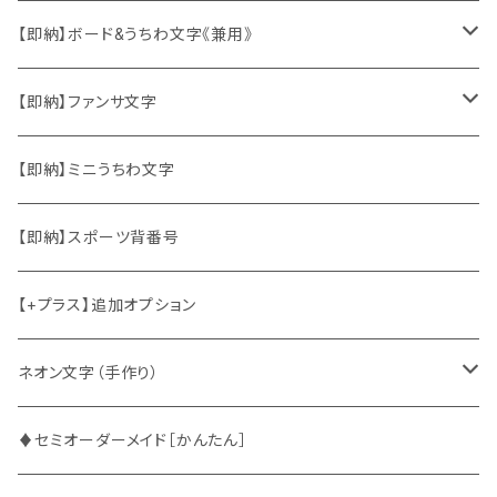
ソロ・歌手&タレント
【即納】ボード&うちわ文字《兼用》
韓国ソロ・歌手&タレント
ソロ・歌手&タレント
【即納】ファンサ文字
東方神起
韓国ソロ・歌手&タレント
日本語&英語
【即納】ミニうちわ文字
竜宮城
東方神起
ハングル
【即納】スポーツ背番号
2PM
2PM
中国語
【+プラス】追加オプション
ATEEZ
ASTRO
ネオン文字（手作り）
BUDDiiS
ATEEZ
ファンサ
♦セミオーダーメイド［かんたん］