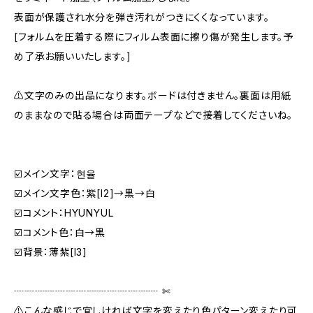
表面が保護され水分を弾き汚れがつきにくくなっています。
[フォルムを圧着する際にフィルム表面に擦り傷が発生します。予
め了承お願いいたします。]
⚠️文字のみの出品になります。ボードは付きません。裏面は用紙
のままなので貼る場合は両面テープなどで接着してくださいね。
☑️メイン文字：현율
☑️メイン文字色：紫[I2]→黒→白
☑️コメント：HYUNYUL
☑️コメント色：白→黒
☑️背景：薄紫[I3]
┈┈┈┈┈┈┈┈┈┈┈┈┈┈ ✄‬‬
⚠️こんな感じで宜しければ文字を変えたり色パターン変えたり可