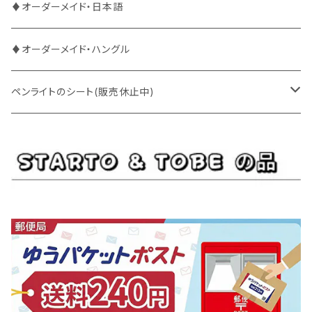
DXTEEN
BLANK2Y
CRAVITY
♦オーダーメイド・日本語
ENHYPEN
BOYNEXTDOOR
ENHYPEN
♦オーダーメイド・ハングル
EXO
BUDDiiS
EXO
ペンライトのシート(販売休止中)
EBiDAN
CRAVITY
JO1
BUDDiiS
iKON
ENHYPEN
Stray Kids
INI
INI
EXO
JO1
JO1
Golden Child
NOA
NCT
GOT7