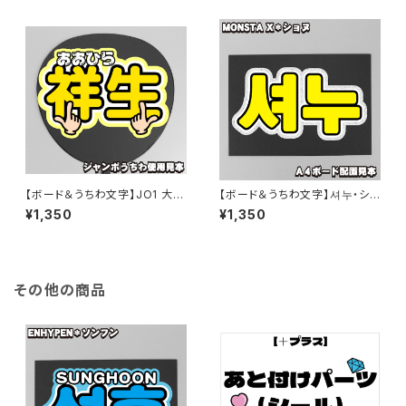
【ボード＆うちわ文字】JO1 大平
【ボード＆うちわ文字】셔누・ショ
祥生くん①GO to The TOP 即
ヌ ③即納 【MONSTA X】
¥1,350
¥1,350
納 【JO1】
その他の商品