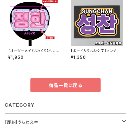
【オーダーメイドぷっくり】ハング
【ボード＆うちわ文字】ソンチャ
ル専用 【ボード&うちわ文字】
ン・성찬① 即納 【RIIZE】
¥1,950
¥1,350
商品一覧に戻る
CATEGORY
【即納】うちわ文字