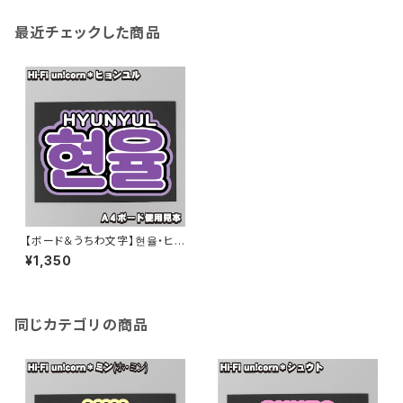
最近チェックした商品
【ボード＆うちわ文字】현율・ヒョ
ンユル ③HYUNYUL 即納 【Hi-
¥1,350
Fi unicorn】
同じカテゴリの商品