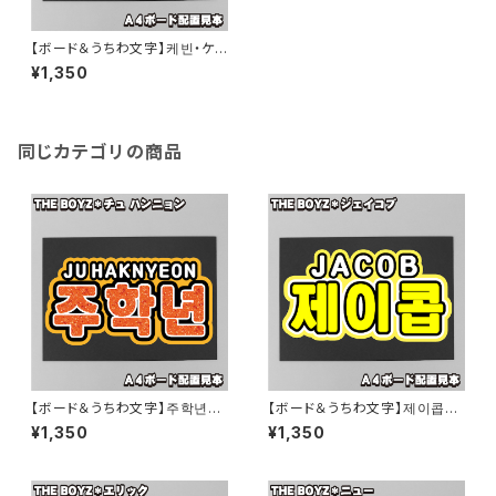
【ボード＆うちわ文字】케빈・ケビ
ン①KEVIN 即納 【THE BOY
¥1,350
Z】
同じカテゴリの商品
【ボード＆うちわ文字】주학년・
【ボード＆うちわ文字】제이콥・
チュ ハンニョン③ 即納 【THE B
ジェイコブ③JACOB 即納 【TH
¥1,350
¥1,350
OYZ】
E BOYZ】