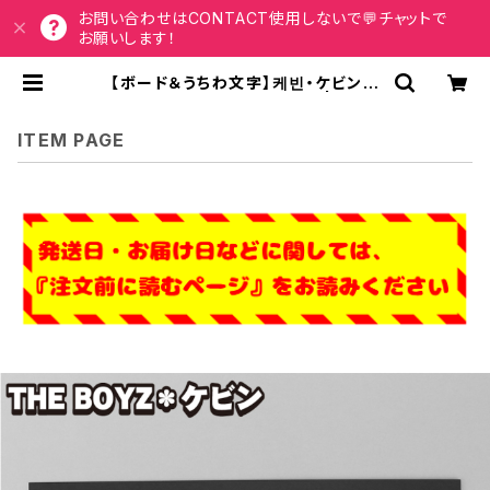
お問い合わせはCONTACT使用しないで💬チャットで
お願いします！
【ボード＆うちわ文字】케빈・ケビン①
KEVIN 即納 【THE BOYZ】 | うちわ
もじドットコム
ITEM PAGE