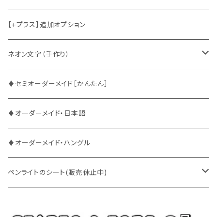
2PM
2PM
中国語
【+プラス】追加オプション
ATEEZ
ASTRO
ネオン文字（手作り）
BUDDiiS
ATEEZ
ファンサ
♦セミオーダーメイド［かんたん］
DXTEEN
BLANK2Y
CRAVITY
♦オーダーメイド・日本語
ENHYPEN
BOYNEXTDOOR
ENHYPEN
♦オーダーメイド・ハングル
EXO
BUDDiiS
EXO
ペンライトのシート(販売休止中)
EBiDAN
CRAVITY
JO1
BUDDiiS