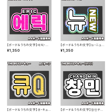
【ボード＆うちわ文字】에릭・エリ
【ボード＆うちわ文字】뉴・ニュー
ック①ERIC 即納 【THE BOY
③NEW 即納 【THE BOYZ】
¥1,350
¥1,350
Z】
【ボード＆うちわ文字】큐・キュー
【ボード＆うちわ文字】창민チャ