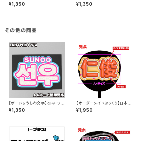
① 即納 【THE BOYZ】
ンミン・キュー큐① 即納 【THE
¥1,350
¥1,350
BOYZ】
その他の商品
【ボード＆うちわ文字】선우・ソヌ
【オーダーメイドぷっくり】日本語
② 即納 【ENHYPEN】
中国語 専用【ボード&うちわ文
¥1,350
¥1,950
字】