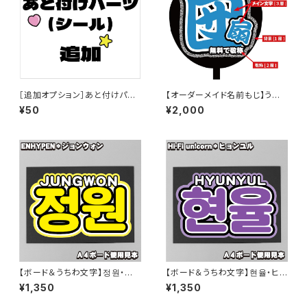
［追加オプション］あと付けパー
【オーダーメイド名前もじ】うち
ツ（シール）追加【ボード＆うちわ
わ１枚サイズ【プリントうちわ文
¥50
¥2,000
文字】
字】
【ボード＆うちわ文字】정원・ジョ
【ボード＆うちわ文字】현율・ヒョ
ンウォン② 即納 【ENHYPEN】
ンユル ③HYUNYUL 即納 【Hi-
¥1,350
¥1,350
Fi unicorn】