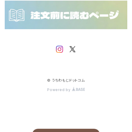
SEVENTEEN
IVE
NCT WISH
SF9
iKON
SHINee
IMP.
Stray Kids
JO1
TEMPEST
JUST B
© うちわもじドットコム
Powered by
TOMORROW X TOGETHER
MONSTA X
TREASURE
NCT
NCT 127
TWICE
NINE.i