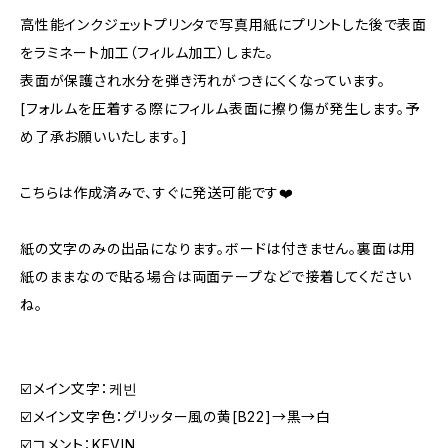
高性能インクジェットプリンタで写真用紙にプリントした後で表面
をラミネート加工（フィルム加工）しまた。
表面が保護され水分を弾き汚れがつきにくくなっています。
[フォルムを圧着する際にフィルム表面に擦り傷が発生します。予
め了承お願いいたします。]
こちらは作成済みで、すぐに発送可能です❤️
紙の文字のみの出品になります。ボードは付きません。裏面は用
紙のままなので貼る場合は両面テープなどで接着してください
ね。
☑️メイン文字：케빈
☑️メイン文字色：グリッター風の黄[B22]→黒→白
☑️コメント：KEVIN