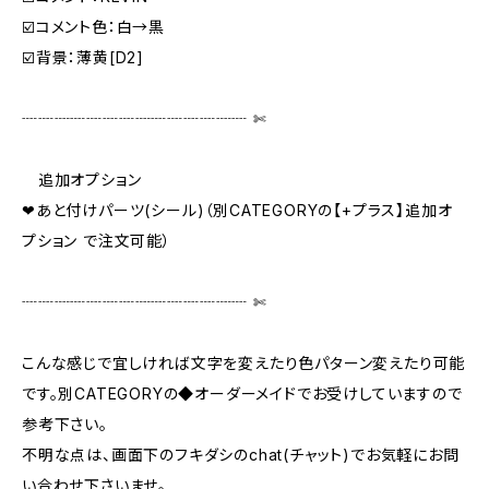
☑️コメント色：白→黒
☑️背景：薄黄[D2]
┈┈┈┈┈┈┈┈┈┈┈┈┈┈ ✄‬‬
追加オプション
❤あと付けパーツ(シール)（別CATEGORYの【+プラス】追加オ
プション で注文可能）
┈┈┈┈┈┈┈┈┈┈┈┈┈┈ ✄‬‬
こんな感じで宜しければ文字を変えたり色パターン変えたり可能
です。別CATEGORYの◆オーダーメイドでお受けしていますので
参考下さい。
不明な点は、画面下のフキダシのchat(チャット)でお気軽にお問
い合わせ下さいませ。