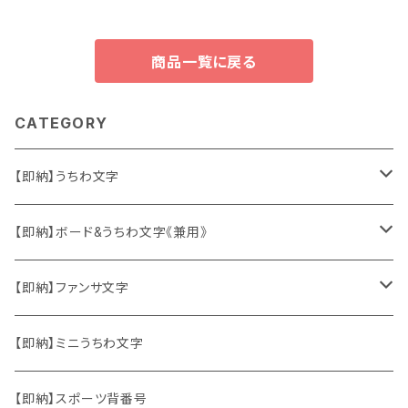
商品一覧に戻る
CATEGORY
【即納】うちわ文字
ソロ・歌手&タレント
【即納】ボード&うちわ文字《兼用》
韓国ソロ・歌手&タレント
ソロ・歌手&タレント
【即納】ファンサ文字
東方神起
韓国ソロ・歌手&タレント
日本語&英語
【即納】ミニうちわ文字
竜宮城
東方神起
ハングル
【即納】スポーツ背番号