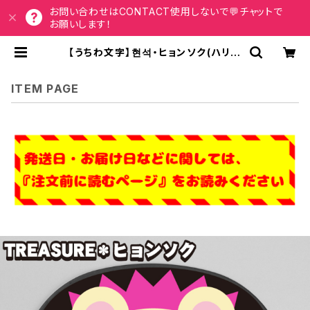
お問い合わせはCONTACT使用しないで💬チャットで
お願いします！
【うちわ文字】현석・ヒョンソク(ハリネ
ズミ)②HYUN SUK 即納 【TREASU
RE】 | うちわもじドットコム
ITEM PAGE