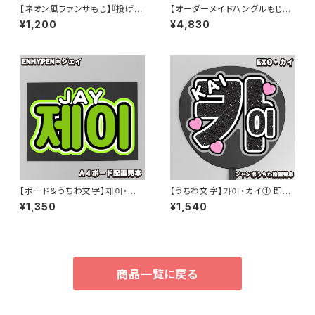
【ネオン風ファンサもじ】『投げキ
【オーダーメイドハングルもじ】４
スして [손키스 해줘]【ボード&
連結 韓国語ハングル【プリントう
¥1,200
¥4,830
うちわ文字】
ちわ文字】
【ボード＆うちわ文字】제이・ジェ
【うちわ文字】카이・カイ① 即納
イ② 即納 【ENHYPEN】
【EXO】
¥1,350
¥1,540
商品一覧に戻る