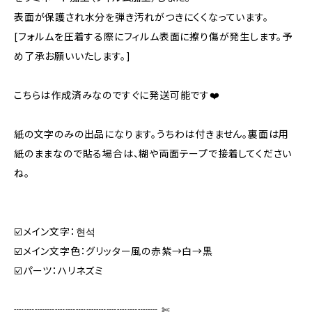
表面が保護され水分を弾き汚れがつきにくくなっています。
[フォルムを圧着する際にフィルム表面に擦り傷が発生します。予
め了承お願いいたします。]
こちらは作成済みなのですぐに発送可能です❤️
紙の文字のみの出品になります。うちわは付きません。裏面は用
紙のままなので貼る場合は、糊や両面テープで接着してください
ね。
☑️メイン文字：현석
☑️メイン文字色：グリッター風の赤紫→白→黒
☑️パーツ：ハリネズミ
┈┈┈┈┈┈┈┈┈┈┈┈┈┈ ✄‬‬