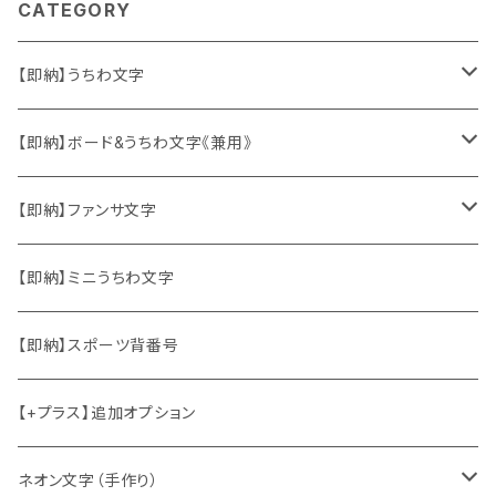
CATEGORY
【即納】うちわ文字
ソロ・歌手&タレント
【即納】ボード&うちわ文字《兼用》
韓国ソロ・歌手&タレント
ソロ・歌手&タレント
【即納】ファンサ文字
東方神起
韓国ソロ・歌手&タレント
日本語&英語
【即納】ミニうちわ文字
竜宮城
東方神起
ハングル
【即納】スポーツ背番号
2PM
2PM
中国語
【+プラス】追加オプション
ATEEZ
ASTRO
ネオン文字（手作り）