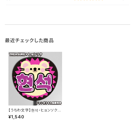
最近チェックした商品
【うちわ文字】현석・ヒョンソク
(ハリネズミ)②HYUN SUK 即
¥1,540
納 【TREASURE】