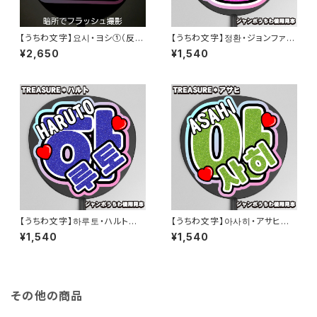
【うちわ文字】요시・ヨシ①（反射
【うちわ文字】정환・ジョンファン
シート） YOSHI 金本芳典 即納
①JUNG HWAN 即納 【TREAS
¥2,650
¥1,540
【TREASURE】
URE】
【うちわ文字】하루토・ハルト①H
【うちわ文字】아사히・アサヒ①A
ARUTO渡辺温斗 即納 【TREA
SAHI 即納 【TREASURE】
¥1,540
¥1,540
SURE】
その他の商品