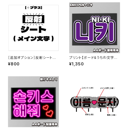
［追加オプション］反射シートに
プリント【ボード&うちわ文字字】
変更【プリントうちわ文字】
니키・ニキ②西村力 即納 【ENH
¥800
¥1,350
YPEN】