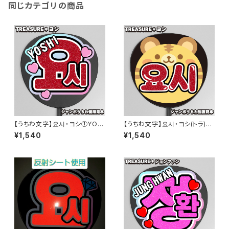
同じカテゴリの商品
【うちわ文字】요시・ヨシ①YOS
【うちわ文字】요시・ヨシ(トラ)②
HI 金本芳典 即納 【TREASUR
YOSHI 金本芳典 即納 【TREA
¥1,540
¥1,540
E】
SURE】