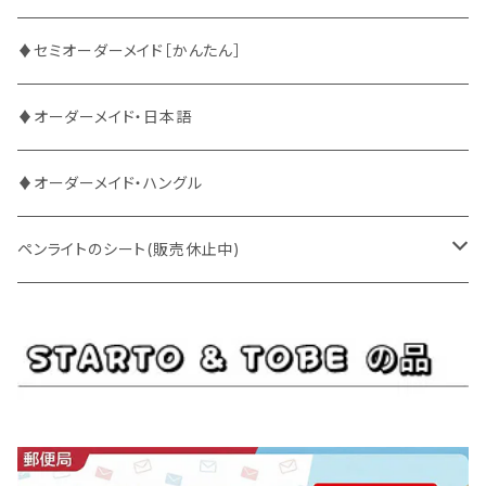
BUDDiiS
ATEEZ
ファンサ
♦セミオーダーメイド［かんたん］
DXTEEN
BLANK2Y
CRAVITY
♦オーダーメイド・日本語
ENHYPEN
BOYNEXTDOOR
ENHYPEN
♦オーダーメイド・ハングル
EXO
BUDDiiS
EXO
ペンライトのシート(販売休止中)
EBiDAN
CRAVITY
JO1
BUDDiiS
iKON
ENHYPEN
Stray Kids
INI
INI
EXO
JO1