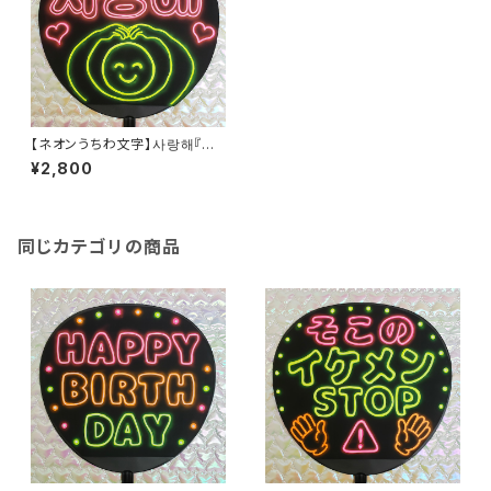
【ネオンうちわ文字】사랑해『サ
ランヘ』ポーズ [ハングル]【ファ
¥2,800
ンサ】
同じカテゴリの商品