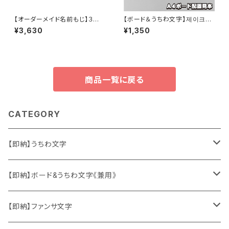
【オーダーメイド名前もじ】３連
【ボード＆うちわ文字】제이크・
結【プリントうちわ文字】
ジェイク② 即納 【ENHYPEN】
¥3,630
¥1,350
商品一覧に戻る
CATEGORY
【即納】うちわ文字
ソロ・歌手&タレント
【即納】ボード&うちわ文字《兼用》
韓国ソロ・歌手&タレント
ソロ・歌手&タレント
【即納】ファンサ文字