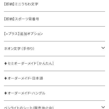
東方神起
韓国ソロ・歌手&タレント
日本語&英語
【即納】ミニうちわ文字
竜宮城
東方神起
ハングル
【即納】スポーツ背番号
2PM
2PM
中国語
【+プラス】追加オプション
ATEEZ
ASTRO
ネオン文字（手作り）
BUDDiiS
ATEEZ
ファンサ
♦セミオーダーメイド［かんたん］
DXTEEN
BLANK2Y
CRAVITY
♦オーダーメイド・日本語
ENHYPEN
BOYNEXTDOOR
ENHYPEN
♦オーダーメイド・ハングル
EXO
BUDDiiS
EXO
ペンライトのシート(販売休止中)