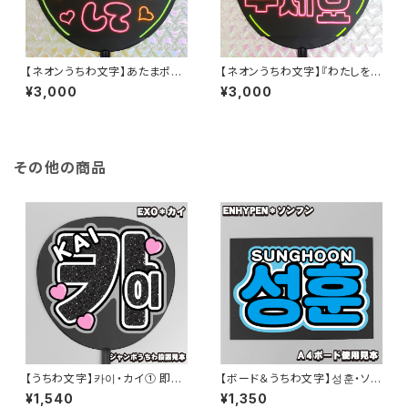
【ネオンうちわ文字】あたまポン
【ネオンうちわ文字】『わたしを撃
ポンして【ファンサ】
って』ハングル[쏘아 주세요] 【フ
¥3,000
¥3,000
ァンサ】
その他の商品
【うちわ文字】카이・カイ① 即納
【ボード＆うちわ文字】성훈・ソン
【EXO】
フン② 即納 【ENHYPEN】
¥1,540
¥1,350