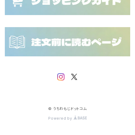
NCT WayV
RIIZE
INI
NCT DOJAEJUNG
SEVENTEEN
IVE
NCT WISH
SF9
iKON
SHINee
IMP.
Stray Kids
JO1
TEMPEST
JUST B
© うちわもじドットコム
Powered by
TOMORROW X TOGETHER
MONSTA X