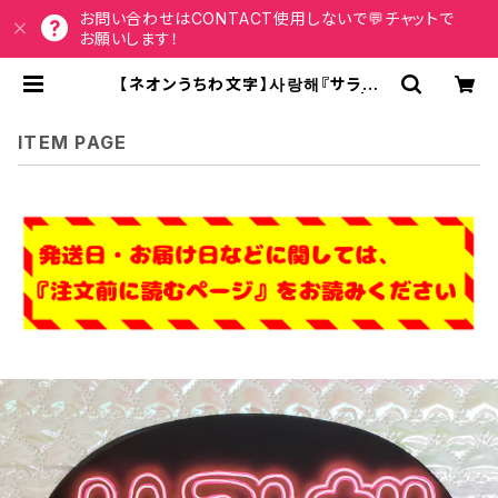
お問い合わせはCONTACT使用しないで💬チャットで
お願いします！
【ネオンうちわ文字】사랑해『サラン
ヘ』ポーズ [ハングル]【ファンサ】 | う
ちわもじドットコム
ITEM PAGE