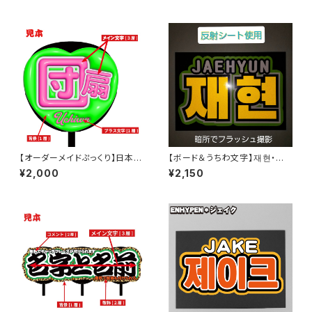
【オーダーメイドぷっくり】日本語
【ボード＆うちわ文字】재현・ジェ
専用・ぷっくりハート型うちわ文
ヒョン③(反射シート) 【NCT】
¥2,000
¥2,150
字【プリントうちわ文字】