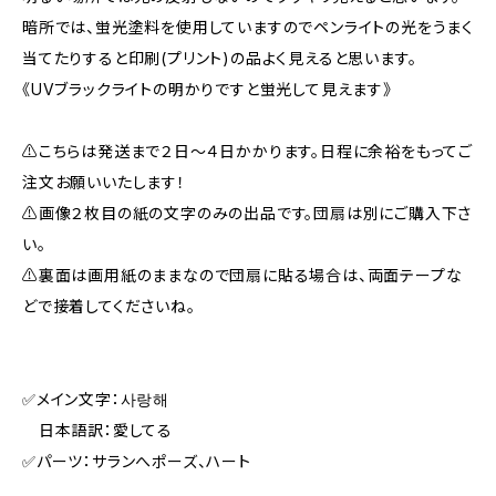
暗所では、蛍光塗料を使用していますのでペンライトの光をうまく
当てたりすると印刷(プリント)の品よく見えると思います。
《UVブラックライトの明かりですと蛍光して見えます》
⚠️こちらは発送まで２日～４日かかります。日程に余裕をもってご
注文お願いいたします！
⚠️画像２枚目の紙の文字のみの出品です。団扇は別にご購入下さ
い。
⚠️裏面は画用紙のままなので団扇に貼る場合は、両面テープな
どで接着してくださいね。
✅メイン文字：사랑해
日本語訳：愛してる
✅パーツ：サランへポーズ、ハート