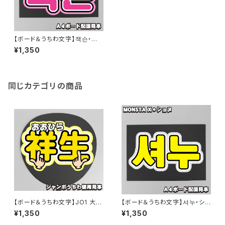
【ボード＆うちわ文字】잭슨・ジャ
クソン③JACKSON 即納 【GO
¥1,350
T7】
同じカテゴリの商品
【ボード＆うちわ文字】JO1 大平
【ボード＆うちわ文字】셔누・ショ
祥生くん①GO to The TOP 即
ヌ ③即納 【MONSTA X】
¥1,350
¥1,350
納 【JO1】