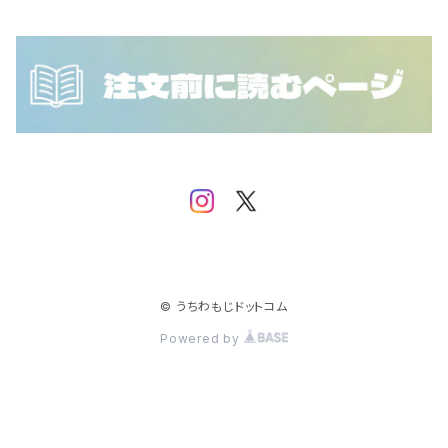
NCT DOJAEJUNG
SEVENTEEN
IVE
NCT WISH
SF9
iKON
SHINee
IMP.
Stray Kids
JO1
TEMPEST
JUST B
© うちわもじドットコム
Powered by
TOMORROW X TOGETHER
MONSTA X
TREASURE
NCT