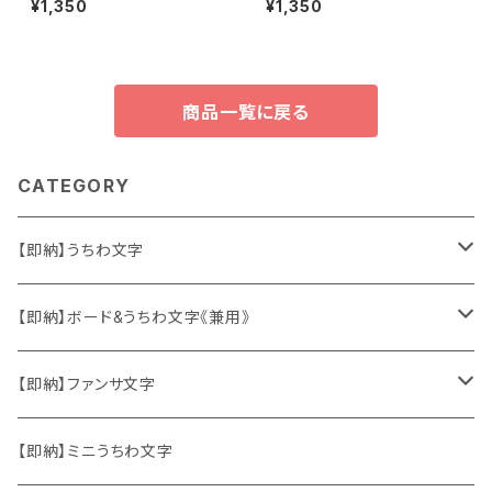
¥1,350
¥1,350
Fi unicorn】
商品一覧に戻る
CATEGORY
【即納】うちわ文字
ソロ・歌手&タレント
【即納】ボード&うちわ文字《兼用》
韓国ソロ・歌手&タレント
ソロ・歌手&タレント
【即納】ファンサ文字
東方神起
韓国ソロ・歌手&タレント
日本語&英語
【即納】ミニうちわ文字