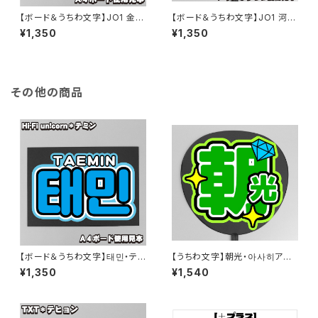
【ボード＆うちわ文字】JO1 金城
【ボード＆うちわ文字】JO1 河野
碧海くん①GO to The TOP 即
純喜くん①GO to The TOP 即
¥1,350
¥1,350
納 【JO1】
納 【JO1】
その他の商品
【ボード＆うちわ文字】태민・テミ
【うちわ文字】朝光・아사히アサ
ン ③TAEMIN 即納 【Hi-Fi uni
ヒ 即納 【TREASURE】
¥1,350
¥1,540
corn】