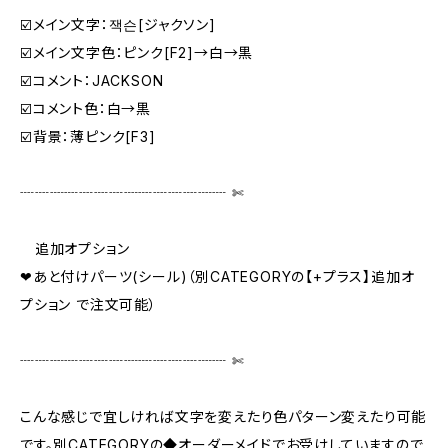
☑️メイン文字：잭슨[ジャクソン]
☑️メイン文字色：ピンク[F2]→白→黒
☑️コメント：JACKSON
☑️コメント色：白→黒
☑️背景：薄ピンク[F3]
┈┈┈┈┈┈┈┈┈┈┈┈┈┈ ✄‬‬
追加オプション
❤あと付けパーツ(シール)（別CATEGORYの【+プラス】追加オ
プション で注文可能）
┈┈┈┈┈┈┈┈┈┈┈┈┈┈ ✄‬‬
こんな感じで宜しければ文字を変えたり色パターン変えたり可能
です。別CATEGORYの◆オーダーメイドでお受けしていますので