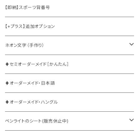
竜宮城
東方神起
ハングル
【即納】スポーツ背番号
2PM
2PM
中国語
【+プラス】追加オプション
ATEEZ
ASTRO
ネオン文字（手作り）
BUDDiiS
ATEEZ
ファンサ
♦セミオーダーメイド［かんたん］
DXTEEN
BLANK2Y
CRAVITY
♦オーダーメイド・日本語
ENHYPEN
BOYNEXTDOOR
ENHYPEN
♦オーダーメイド・ハングル
EXO
BUDDiiS
EXO
ペンライトのシート(販売休止中)