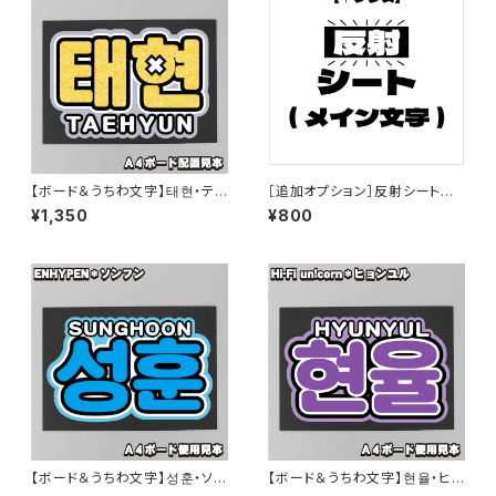
【ボード＆うちわ文字】태현・テヒ
［追加オプション］反射シートに
ョン② 即納 【TOMORROW X
変更【プリントうちわ文字】
¥1,350
¥800
TOGETHER】
【ボード＆うちわ文字】성훈・ソン
【ボード＆うちわ文字】현율・ヒョ
フン② 即納 【ENHYPEN】
ンユル ③HYUNYUL 即納 【Hi-